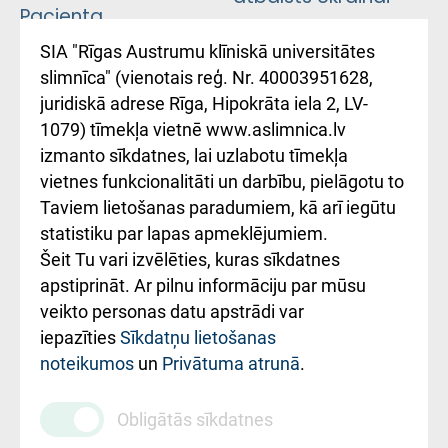
Pacienta
atsauksmju/sūdzību
Підтримка Східної
SIA "Rīgas Austrumu klīniskā universitātes
iesniegšanas
лікарні та співпраця з
slimnīca" (vienotais reģ. Nr. 40003951628,
kārtība
Україною
juridiskā adrese Rīga, Hipokrāta iela 2, LV-
1079) tīmekļa vietnē www.aslimnica.lv
Kā pie mums nokļūt
izmanto sīkdatnes, lai uzlabotu tīmekļa
vietnes funkcionalitāti un darbību, pielāgotu to
Rēķinu apmaksas
Taviem lietošanas paradumiem, kā arī iegūtu
ceļvedis
statistiku par lapas apmeklējumiem.
Šeit Tu vari izvēlēties, kuras sīkdatnes
Rekvizīti un
apstiprināt. Ar pilnu informāciju par mūsu
ārstniecības
veikto personas datu apstrādi var
iestādes kods
iepazīties
Sīkdatņu lietošanas
noteikumos
un
Privātuma atrunā
.
010000234
Maksas
Obligātās sīkdatnes
pakalpojumu