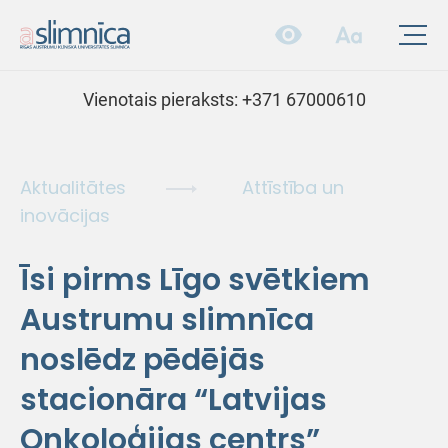
Vienotais pieraksts:
+371 67000610
Aktualitātes
Attīstība un
inovācijas
Īsi pirms Līgo svētkiem
Austrumu slimnīca
noslēdz pēdējās
stacionāra “Latvijas
Onkoloģijas centrs”