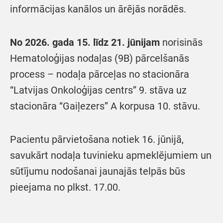
informācijas kanālos un ārējās norādēs.
No 2026. gada 15. līdz 21. jūnijam
norisinās
Hematoloģijas nodaļas (9B) pārcelšanās
process – nodaļa pārceļas no stacionāra
“Latvijas Onkoloģijas centrs” 9. stāva uz
stacionāra “Gaiļezers” A korpusa 10. stāvu.
Pacientu pārvietošana notiek 16. jūnijā,
savukārt nodaļa tuvinieku apmeklējumiem un
sūtījumu nodošanai jaunajās telpās būs
pieejama no plkst. 17.00.