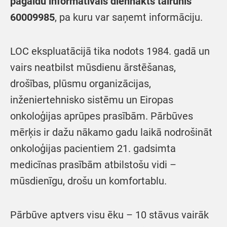
pagaidu informatīvais diennakts tālrunis
60009985
, pa kuru var saņemt informāciju.
LOC ekspluatācijā tika nodots 1984. gadā un
vairs neatbilst mūsdienu ārstēšanas,
drošības, plūsmu organizācijas,
inženiertehnisko sistēmu un Eiropas
onkoloģijas aprūpes prasībām. Pārbūves
mērķis ir dažu nākamo gadu laikā nodrošināt
onkoloģijas pacientiem 21. gadsimta
medicīnas prasībām atbilstošu vidi –
mūsdienīgu, drošu un komfortablu.
Pārbūve aptvers visu ēku – 10 stāvus vairāk