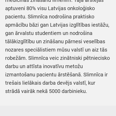
medicīnas zināšanu līmenim. Tajā ārstējas
aptuveni 80% visu Latvijas onkoloģisko
pacientu. Slimnīca nodrošina praktisko
apmācību bāzi gan Latvijas izglītības iestāžu,
gan ārvalstu studentiem un nodrošina
tālākizglītību un zināšanu pārnesi veselības
nozares speciālistiem mūsu valstī un aiz tās
robežām. Slimnīca veic zinātniski pētniecisko
darbu un attīsta inovatīvu metožu
izmantošanu pacientu ārstēšanā. Slimnīca ir
trešais lielākais darba devējs valstī, kur
strādā vairāk nekā 5000 darbinieku.