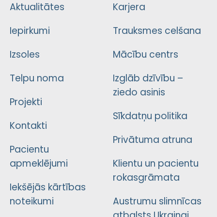
Aktualitātes
Karjera
Iepirkumi
Trauksmes celšana
Izsoles
Mācību centrs
Telpu noma
Izglāb dzīvību –
ziedo asinis
Projekti
Sīkdatņu politika
Kontakti
Privātuma atruna
Pacientu
apmeklējumi
Klientu un pacientu
rokasgrāmata
Iekšējās kārtības
noteikumi
Austrumu slimnīcas
atbalsts Ukrainai