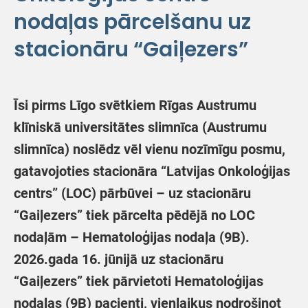
nodaļas pārcelšanu uz
stacionāru “Gaiļezers”
Īsi pirms Līgo svētkiem Rīgas Austrumu
klīniskā universitātes slimnīca (Austrumu
slimnīca) noslēdz vēl vienu nozīmīgu posmu,
gatavojoties stacionāra “Latvijas Onkoloģijas
centrs” (LOC) pārbūvei – uz stacionāru
“Gaiļezers” tiek pārcelta pēdējā no LOC
nodaļām – Hematoloģijas nodaļa (9B).
2026.gada 16. jūnijā uz stacionāru
“Gaiļezers” tiek pārvietoti Hematoloģijas
nodaļas (9B) pacienti, vienlaikus nodrošinot