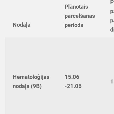
P
Plānotais
p
pārcelšanās
p
Nodaļa
periods
d
Hematoloģijas
15.06
1
nodaļa (9B)
-21.06