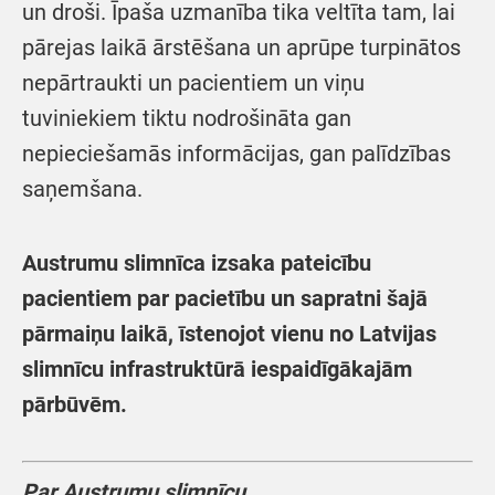
un droši. Īpaša uzmanība tika veltīta tam, lai
pārejas laikā ārstēšana un aprūpe turpinātos
nepārtraukti un pacientiem un viņu
tuviniekiem tiktu nodrošināta gan
nepieciešamās informācijas, gan palīdzības
saņemšana.
Austrumu slimnīca izsaka pateicību
pacientiem par pacietību un sapratni šajā
pārmaiņu laikā, īstenojot vienu no Latvijas
slimnīcu infrastruktūrā iespaidīgākajām
pārbūvēm.
Par Austrumu slimnīcu