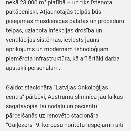
nekā 23 000 m² platībā – un tiks īstenota
pakāpeniski. Atjaunotajās telpās būs
pieejamas mūsdienīgas palātas un procedūru
telpas, uzlabota infekcijas drošība un
ventilācijas sistēmas, ieviests jauns
aprīkojums un modernām tehnoloģijām
piemērota infrastruktūra, kā arī ērtāki darba
apstākļi personālam.
Gaidot stacionāra “Latvijas Onkoloģijas
centrs” pārbūvi, Austrumu slimnīca jau laikus
sagatavojās, lai nodaļu un pacientu
pārcelšanās uz renovēto stacionāra
“Gaiļezers” 9. korpusu noritētu iespējami raiti