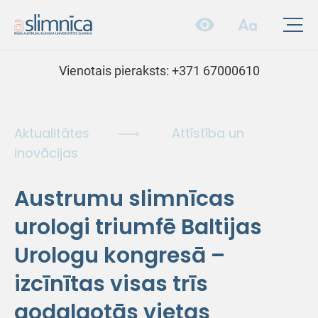
Vienotais pieraksts:
+371 67000610
Aktualitātes
Attīstība un
inovācijas
Austrumu slimnīcas
urologi triumfē Baltijas
Urologu kongresā –
izcīnītas visas trīs
godalgotās vietas