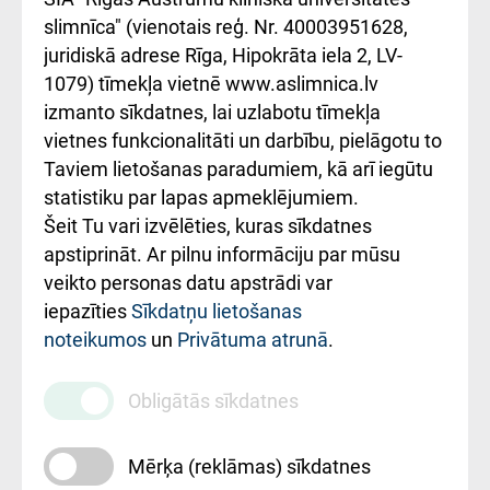
iesniegšanas
лікарні та співпраця з
slimnīca" (vienotais reģ. Nr. 40003951628,
kārtība
Україною
juridiskā adrese Rīga, Hipokrāta iela 2, LV-
1079) tīmekļa vietnē www.aslimnica.lv
Kā pie mums nokļūt
izmanto sīkdatnes, lai uzlabotu tīmekļa
vietnes funkcionalitāti un darbību, pielāgotu to
Rēķinu apmaksas
Taviem lietošanas paradumiem, kā arī iegūtu
ceļvedis
statistiku par lapas apmeklējumiem.
Šeit Tu vari izvēlēties, kuras sīkdatnes
Rekvizīti un
apstiprināt. Ar pilnu informāciju par mūsu
ārstniecības
veikto personas datu apstrādi var
iestādes kods
iepazīties
Sīkdatņu lietošanas
noteikumos
un
Privātuma atrunā
.
010000234
Maksas
Obligātās sīkdatnes
pakalpojumu
cenrādis
Mērķa (reklāmas) sīkdatnes