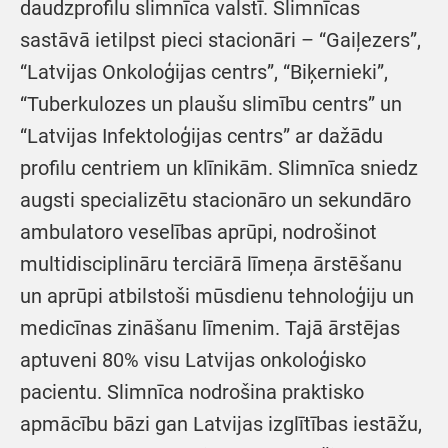
daudzprofilu slimnīca valstī. Slimnīcas
sastāvā ietilpst pieci stacionāri – “Gaiļezers”,
“Latvijas Onkoloģijas centrs”, “Biķernieki”,
“Tuberkulozes un plaušu slimību centrs” un
“Latvijas Infektoloģijas centrs” ar dažādu
profilu centriem un klīnikām. Slimnīca sniedz
augsti specializētu stacionāro un sekundāro
ambulatoro veselības aprūpi, nodrošinot
multidisciplināru terciārā līmeņa ārstēšanu
un aprūpi atbilstoši mūsdienu tehnoloģiju un
medicīnas zināšanu līmenim. Tajā ārstējas
aptuveni 80% visu Latvijas onkoloģisko
pacientu. Slimnīca nodrošina praktisko
apmācību bāzi gan Latvijas izglītības iestāžu,