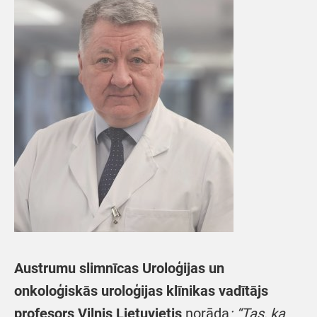
Austrumu slimnīcas Uroloģijas un
onkoloģiskās uroloģijas klīnikas vadītājs
profesors Vilnis Lietuvietis
norāda
: “Tas, ka