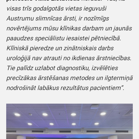
visas trīs godalgotās vietas ieguvuši
Austrumu slimnīcas ārsti, ir nozīmīgs
novērtējums mūsu klīnikas darbam un jaunās
paaudzes speciālistu iesaistei pētniecībā.
Klīniskā pieredze un zinātniskais darbs
uroloģijā nav atrauti no ikdienas ārstniecības.
Tie palīdz uzlabot diagnostiku, izvēlēties
precīzākas ārstēšanas metodes un ilgtermiņā
nodrošināt labākus rezultātus pacientiem”.