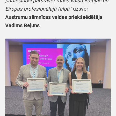
pārliecinoši pārstāvēt mūsu valsti Baltijas un
Eiropas profesionālajā telpā,”
uzsver
Austrumu slimnīcas valdes priekšsēdētājs
Vadims Beļuns
.