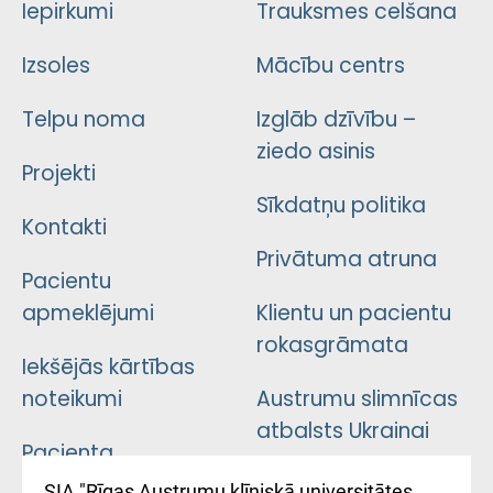
Iepirkumi
Trauksmes celšana
Izsoles
Mācību centrs
Telpu noma
Izglāb dzīvību –
ziedo asinis
Projekti
Sīkdatņu politika
Kontakti
Privātuma atruna
Pacientu
apmeklējumi
Klientu un pacientu
rokasgrāmata
Iekšējās kārtības
noteikumi
Austrumu slimnīcas
atbalsts Ukrainai
Pacienta
atsauksmju/sūdzību
Підтримка Східної
SIA "Rīgas Austrumu klīniskā universitātes