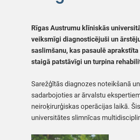
Rīgas Austrumu klīniskās universitā
veiksmīgi diagnosticējuši un ārstēj
saslimšanu, kas pasaulē aprakstīta 
staigā patstāvīgi un turpina rehabili
Sarežģītās diagnozes noteikšanā un 
sadarbojoties ar ārvalstu ekspertie
neiroķirurģiskas operācijas laikā. Ši
universitātes slimnīcas multidiscipl