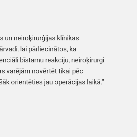
 un neiroķirurģijas klīnikas
vadi, lai pārliecinātos, ka
iāli bīstamu reakciju, neiroķirurgi
as varējām novērtēt tikai pēc
k orientēties jau operācijas laikā.”