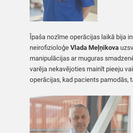
Īpaša nozīme operācijas laikā bija in
neirofizioloģe
Vlada Meļņikova
uzsve
manipulācijas ar muguras smadzenēm
varēja nekavējoties mainīt pieeju va
operācijas, kad pacients pamodās, t