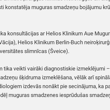
ārsti konstatēja muguras smadzeņu bojājumu krū
 konsultācijas ar Helios Klinikum Aue Mugurka
ācija), Helios Klinikum Berlin-Buch neiroķirurģi
iversitātes slimnīcas (Šveice).
 tika veikti vairāki diagnostiskie izmeklējumi –
eņu šķidruma izmeklēšana, vēlāk arī spinālā m
iologiem izdevās nonākt pie secinājuma, ka pac
s dēļ muguras smadzenes iesprūdušas smadzeņu