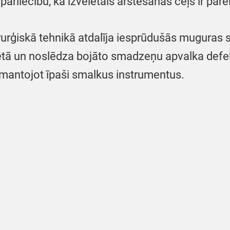
pārliecību, ka izvēlētais ārstēšanas ceļš ir pare
ķirurģiskā tehnikā atdalīja iesprūdušās mugura
ietā un noslēdza bojāto smadzeņu apvalka defekt
izmantojot īpaši smalkus instrumentus.