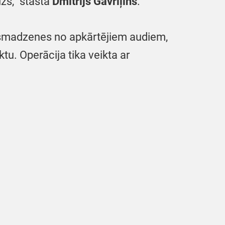
izs,” stāsta
Dmitrijs Gavriļins
.
s smadzenes no apkārtējiem audiem,
u. Operācija tika veikta ar