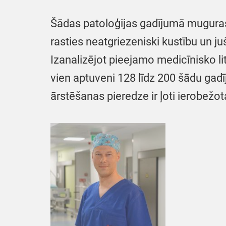
Šādas patoloģijas gadījumā muguras 
rasties neatgriezeniski kustību un j
Izanalizējot pieejamo medicīnisko lit
vien aptuveni 128 līdz 200 šādu gadīj
ārstēšanas pieredze ir ļoti ierobežot