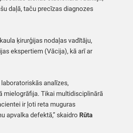
šu daļā, taču precīzas diagnozes
ula ķirurģijas nodaļas vadītāju,
jas ekspertiem (Vācija), kā arī ar
 laboratoriskās analīzes,
ielogrāfija. Tikai multidisciplinārā
ientei ir ļoti reta muguras
 apvalka defektā,” skaidro
Rūta