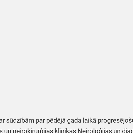
r sūdzībām par pēdējā gada laikā progresējošu
 un neiroķirurģijas klīnikas Neiroloģijas un dia