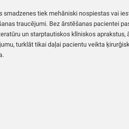
smadzenes tiek mehāniski nospiestas vai iesti
ušanas traucējumi. Bez ārstēšanas pacientei past
eratūru un starptautiskos klīniskos aprakstus, ā
umu, turklāt tikai daļai pacientu veikta ķirurģi
a.