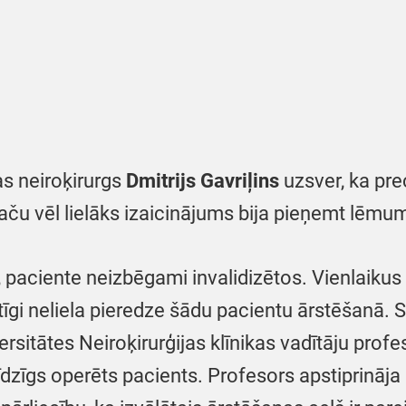
kas neiroķirurgs
Dmitrijs Gavriļins
uzsver, ka pre
aču vēl lielāks izaicinājums bija pieņemt lēmu
t, paciente neizbēgami invalidizētos. Vienlaikus 
tīgi neliela pieredze šādu pacientu ārstēšanā. 
rsitātes Neiroķirurģijas klīnikas vadītāju prof
līdzīgs operēts pacients. Profesors apstiprināja