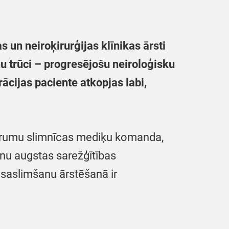
 un neiroķirurģijas klīnikas ārsti
u trūci – progresējošu neiroloģisku
ācijas paciente atkopjas labi,
ustrumu slimnīcas mediķu komanda,
anu augstas sarežģītības
u saslimšanu ārstēšanā ir