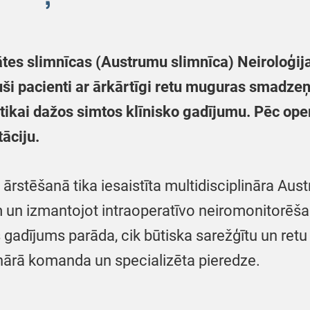
tes slimnīcas (Austrumu slimnīca) Neiroloģijas
uši pacienti ar ārkārtīgi retu muguras smadzeņ
tikai dažos simtos klīnisko gadījumu. Pēc oper
tāciju.
ārstēšanā tika iesaistīta multidisciplināra A
m un izmantojot intraoperatīvo neiromonitorēš
s gadījums parāda, cik būtiska sarežģītu un ret
inārā komanda un specializēta pieredze.