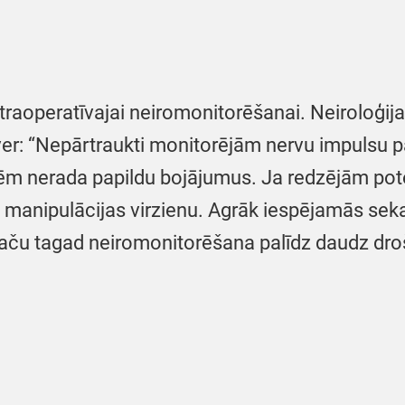
traoperatīvajai neiromonitorēšanai. Neiroloģijas
r: “Nepārtraukti monitorējām nervu impulsu pār
 nerada papildu bojājumus. Ja redzējām potenc
i manipulācijas virzienu. Agrāk iespējamās sek
aču tagad neiromonitorēšana palīdz daudz drošā