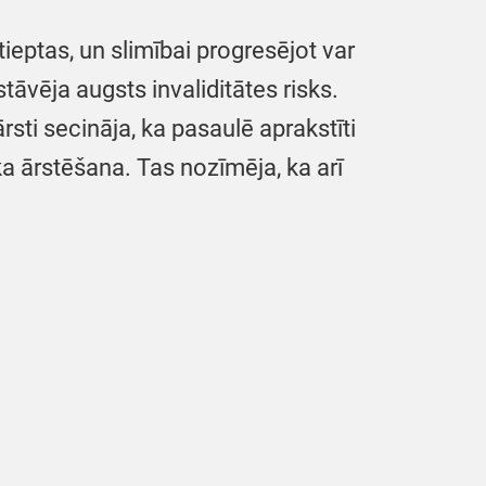
eptas, un slimībai progresējot var
āvēja augsts invaliditātes risks.
rsti secināja, ka pasaulē aprakstīti
ska ārstēšana. Tas nozīmēja, ka arī