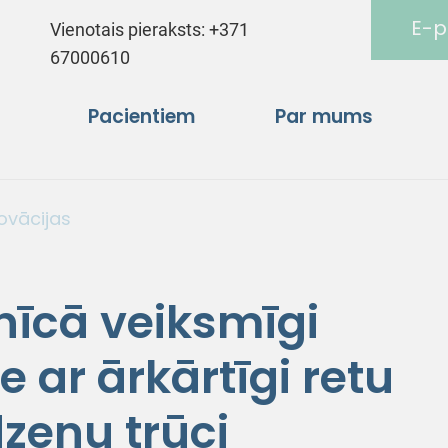
E-p
Vienotais pieraksts:
+371
67000610
Pacientiem
Par mums
novācijas
īcā veiksmīgi
e ar ārkārtīgi retu
eņu trūci