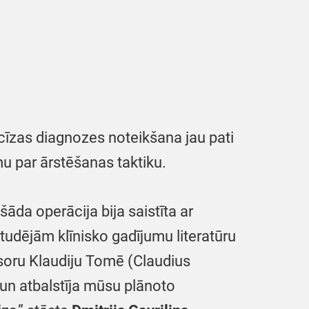
cīzas diagnozes noteikšana jau pati
mu par ārstēšanas taktiku.
šāda operācija bija saistīta ar
Studējām klīnisko gadījumu literatūru
esoru Klaudiju Tomē (Claudius
 un atbalstīja mūsu plānoto