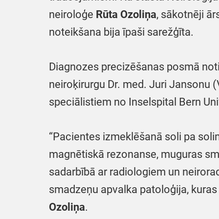
neiroloģe
Rūta Ozoliņa
, sākotnēji 
noteikšana bija īpaši sarežģīta.
Diagnozes precizēšanas posmā notika
neiroķirurgu Dr. med. Juri Jansonu (V
speciālistiem no Inselspital Bern Un
“Pacientes izmeklēšanā soli pa solim
magnētiskā rezonanse, muguras smadz
sadarbībā ar radiologiem un neirorad
smadzeņu apvalka patoloģija, kura
Ozoliņa
.