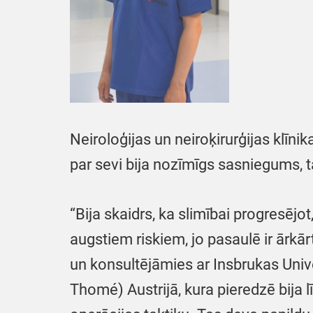
Neiroloģijas un neiroķirurģijas klīni
par sevi bija nozīmīgs sasniegums, t
“Bija skaidrs, ka slimībai progresējo
augstiem riskiem, jo pasaulē ir ārkār
un konsultējāmies ar Insbrukas Unive
Thomé) Austrijā, kura pieredzē bija 