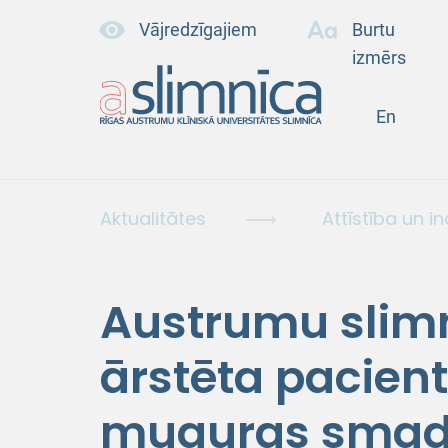
Vājredzīgajiem
Burtu
izmērs
En
Aktualitātes
Attīstība un i
Austrumu slimn
ārstēta pacient
muguras smadz