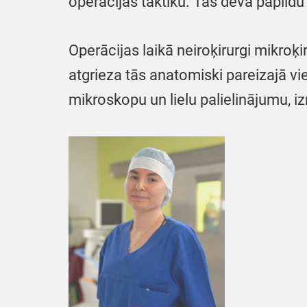
operācijas taktiku. Tas deva papildu 
Operācijas laikā neiroķirurgi mikro
atgrieza tās anatomiski pareizajā v
mikroskopu un lielu palielinājumu, 