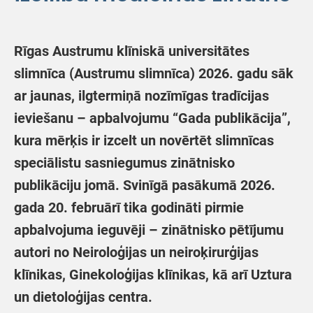
Rīgas Austrumu klīniskā universitātes
slimnīca (Austrumu slimnīca) 2026. gadu sāk
ar jaunas, ilgtermiņā nozīmīgas tradīcijas
ieviešanu – apbalvojumu “Gada publikācija”,
kura mērķis ir izcelt un novērtēt slimnīcas
speciālistu sasniegumus zinātnisko
publikāciju jomā. Svinīgā pasākumā 2026.
gada 20. februārī tika godināti pirmie
apbalvojuma ieguvēji – zinātnisko pētījumu
autori no Neiroloģijas un neiroķirurģijas
klīnikas, Ginekoloģijas klīnikas, kā arī Uztura
un dietoloģijas centra.