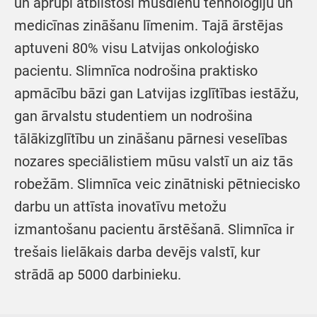
un aprūpi atbilstoši mūsdienu tehnoloģiju un
medicīnas zināšanu līmenim. Tajā ārstējas
aptuveni 80% visu Latvijas onkoloģisko
pacientu. Slimnīca nodrošina praktisko
apmācību bāzi gan Latvijas izglītības iestāžu,
gan ārvalstu studentiem un nodrošina
tālākizglītību un zināšanu pārnesi veselības
nozares speciālistiem mūsu valstī un aiz tās
robežām. Slimnīca veic zinātniski pētniecisko
darbu un attīsta inovatīvu metožu
izmantošanu pacientu ārstēšanā. Slimnīca ir
trešais lielākais darba devējs valstī, kur
strādā ap 5000 darbinieku.