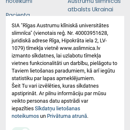
noteikumi
Austrumu slimnīcas
atbalsts Ukrainai
Pacienta
atsauksmju/sūdzību
Підтримка Східної
SIA "Rīgas Austrumu klīniskā universitātes
iesniegšanas
лікарні та співпраця з
slimnīca" (vienotais reģ. Nr. 40003951628,
kārtība
Україною
juridiskā adrese Rīga, Hipokrāta iela 2, LV-
1079) tīmekļa vietnē www.aslimnica.lv
Kā pie mums nokļūt
izmanto sīkdatnes, lai uzlabotu tīmekļa
vietnes funkcionalitāti un darbību, pielāgotu to
Rēķinu apmaksas
Taviem lietošanas paradumiem, kā arī iegūtu
ceļvedis
statistiku par lapas apmeklējumiem.
Šeit Tu vari izvēlēties, kuras sīkdatnes
Rekvizīti un
apstiprināt. Ar pilnu informāciju par mūsu
ārstniecības
veikto personas datu apstrādi var
iestādes kods
iepazīties
Sīkdatņu lietošanas
noteikumos
un
Privātuma atrunā
.
010000234