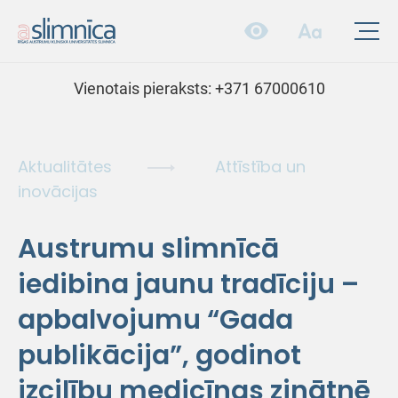
Vienotais pieraksts:
+371 67000610
Aktualitātes
Attīstība un
inovācijas
Austrumu slimnīcā
iedibina jaunu tradīciju –
apbalvojumu “Gada
publikācija”, godinot
izcilību medicīnas zinātnē