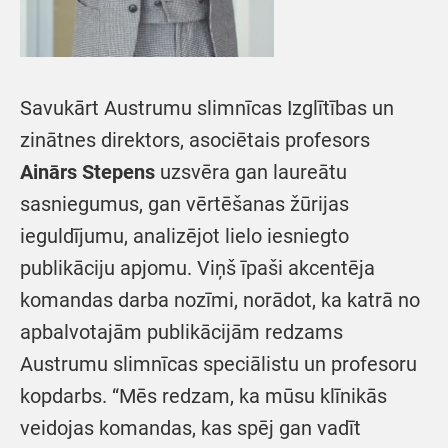
Savukārt Austrumu slimnīcas Izglītības un
zinātnes direktors, asociētais profesors
Ainārs Stepens
uzsvēra gan laureātu
sasniegumus, gan vērtēšanas žūrijas
ieguldījumu, analizējot lielo iesniegto
publikāciju apjomu. Viņš īpaši akcentēja
komandas darba nozīmi, norādot, ka katrā no
apbalvotajām publikācijām redzams
Austrumu slimnīcas speciālistu un profesoru
kopdarbs. “Mēs redzam, ka mūsu klīnikās
veidojas komandas, kas spēj gan vadīt