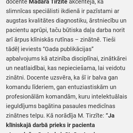
docente
Madara Tirzīte
akcentēja, ka
slimnīcas speciālisti ikdienā ir pazīstami ar
augstas kvalitātes diagnostiku, ārstniecību un
pacientu aprūpi, taču būtiska daļa darba norit
arī ārpus klīniskās rutīnas – zinātnē. Tieši
tādēļ ieviests “Gada publikācijas”
apbalvojums kā atzinība disciplīnai, zinātkārei
un neatlaidībai, kas nepieciešama, lai veidotu
zinātni. Docente uzsvēra, ka šī ir balva gan
komandu līderiem, gan entuziastiskām un
profesionālām komandām, kuru intelektuālais
ieguldījums bagātina pasaules medicīnas
zinātnes telpu. Kā norādīja M. Tirzīte:
“Ja
klīniskajā darbā prieks ir pacienta