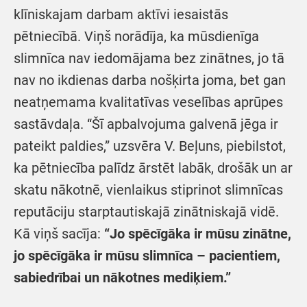
klīniskajam darbam aktīvi iesaistās
pētniecībā. Viņš norādīja, ka mūsdienīga
slimnīca nav iedomājama bez zinātnes, jo tā
nav no ikdienas darba nošķirta joma, bet gan
neatņemama kvalitatīvas veselības aprūpes
sastāvdaļa. “Šī apbalvojuma galvenā jēga ir
pateikt paldies,” uzsvēra V. Beļuns, piebilstot,
ka pētniecība palīdz ārstēt labāk, drošāk un ar
skatu nākotnē, vienlaikus stiprinot slimnīcas
reputāciju starptautiskajā zinātniskajā vidē.
Kā viņš sacīja:
“Jo spēcīgāka ir mūsu zinātne,
jo spēcīgāka ir mūsu slimnīca – pacientiem,
sabiedrībai un nākotnes mediķiem.”