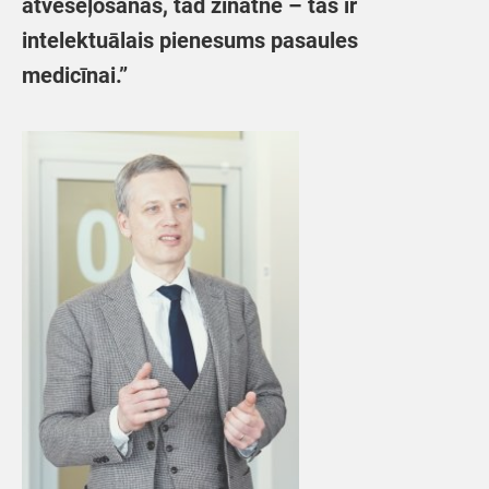
atveseļošanās, tad zinātnē – tas ir
intelektuālais pienesums pasaules
medicīnai.”