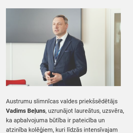
Austrumu slimnīcas valdes priekšsēdētājs
Vadims Beļuns
, uzrunājot laureātus, uzsvēra,
ka apbalvojuma būtība ir pateicība un
atzinība kolēģiem, kuri līdzās intensīvajam