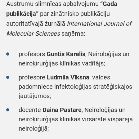
Austrumu slimnīcas apbalvojumu
“Gada
publikācija”
par zinātnisko publikāciju
autoritatīvajā žurnālā
International Journal of
Molecular Sciences
saņēma:
profesors
Guntis Karelis
, Neiroloģijas un
neiroķirurģijas klīnikas vadītājs;
profesore
Ludmila Vīksna
, valdes
padomniece infektoloģijas stratēģiskajos
jautājumos;
docente
Daina Pastare
, Neiroloģijas un
neiroķirurģijas klīnikas virsārste vispārējā
neiroloģijā;