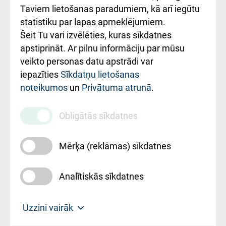
Rēķinu apmaksas
Taviem lietošanas paradumiem, kā arī iegūtu
ceļvedis
statistiku par lapas apmeklējumiem.
Šeit Tu vari izvēlēties, kuras sīkdatnes
Rekvizīti un
apstiprināt. Ar pilnu informāciju par mūsu
ārstniecības
veikto personas datu apstrādi var
iestādes kods
iepazīties
Sīkdatņu lietošanas
noteikumos
un
Privātuma atrunā
.
010000234
Maksas
Obligātās sīkdatnes
pakalpojumu
cenrādis
Mērķa (reklāmas) sīkdatnes
Analītiskās sīkdatnes
Uz sākumu
Uzzini vairāk