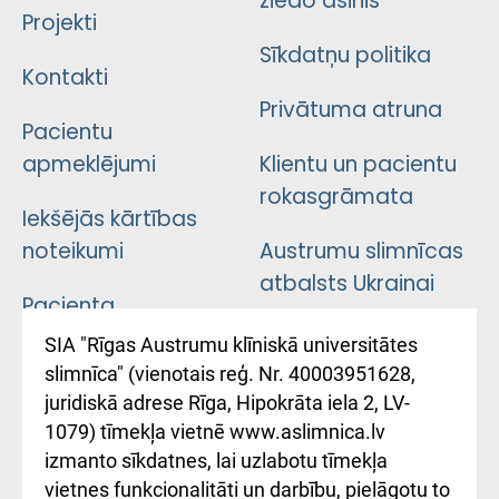
ziedo asinis
Projekti
Sīkdatņu politika
Kontakti
Privātuma atruna
Pacientu
apmeklējumi
Klientu un pacientu
rokasgrāmata
Iekšējās kārtības
noteikumi
Austrumu slimnīcas
atbalsts Ukrainai
Pacienta
atsauksmju/sūdzību
Підтримка Східної
SIA "Rīgas Austrumu klīniskā universitātes
iesniegšanas
лікарні та співпраця з
slimnīca" (vienotais reģ. Nr. 40003951628,
kārtība
Україною
juridiskā adrese Rīga, Hipokrāta iela 2, LV-
1079) tīmekļa vietnē www.aslimnica.lv
Kā pie mums nokļūt
izmanto sīkdatnes, lai uzlabotu tīmekļa
vietnes funkcionalitāti un darbību, pielāgotu to