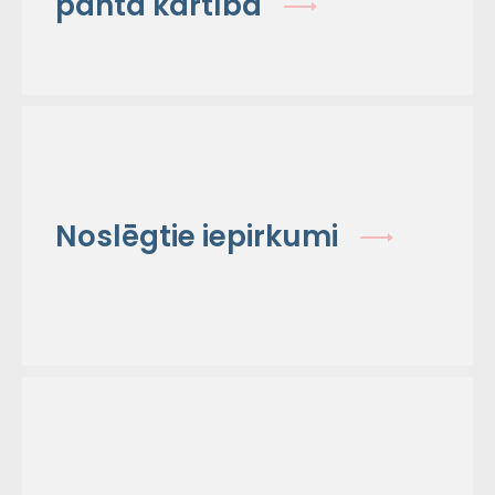
panta kārtībā
Noslēgtie iepirkumi