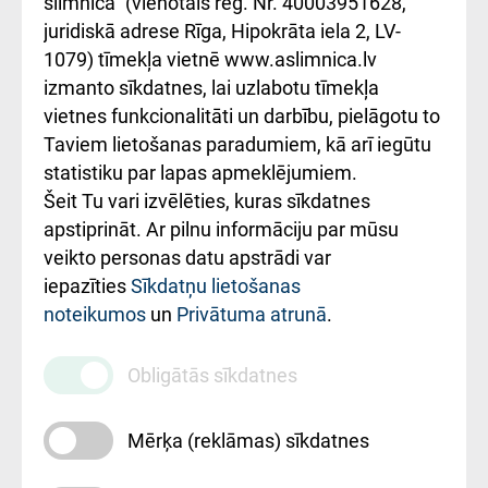
slimnīca" (vienotais reģ. Nr. 40003951628,
kārtība
Україною
juridiskā adrese Rīga, Hipokrāta iela 2, LV-
1079) tīmekļa vietnē www.aslimnica.lv
Kā pie mums nokļūt
izmanto sīkdatnes, lai uzlabotu tīmekļa
vietnes funkcionalitāti un darbību, pielāgotu to
Rēķinu apmaksas
Taviem lietošanas paradumiem, kā arī iegūtu
ceļvedis
statistiku par lapas apmeklējumiem.
Šeit Tu vari izvēlēties, kuras sīkdatnes
Rekvizīti un
apstiprināt. Ar pilnu informāciju par mūsu
ārstniecības
veikto personas datu apstrādi var
iestādes kods
iepazīties
Sīkdatņu lietošanas
noteikumos
un
Privātuma atrunā
.
010000234
Maksas
Obligātās sīkdatnes
pakalpojumu
cenrādis
Mērķa (reklāmas) sīkdatnes