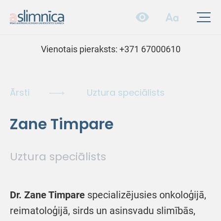
Vienotais pieraksts:
+371 67000610
Ārsti
Uztura speciālists
Zane Timpare
Uztura speciālists
Dr.
Zane Timpare
specializējusies onkoloģijā,
reimatoloģijā, sirds un asinsvadu slimībās,