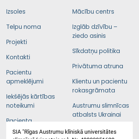
Izsoles
Mācību centrs
Telpu noma
Izglāb dzīvību –
ziedo asinis
Projekti
Sīkdatņu politika
Kontakti
Privātuma atruna
Pacientu
apmeklējumi
Klientu un pacientu
rokasgrāmata
Iekšējās kārtības
noteikumi
Austrumu slimnīcas
atbalsts Ukrainai
Pacienta
atsauksmju/sūdzību
Підтримка Східної
SIA "Rīgas Austrumu klīniskā universitātes
iesniegšanas
лікарні та співпраця з