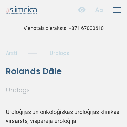
Vienotais pieraksts:
+371 67000610
Ārsti
Urologs
Rolands Dāle
Urologs
Uroloģijas un onkoloģiskās uroloģijas klīnikas
virsārsts, vispārējā uroloģija