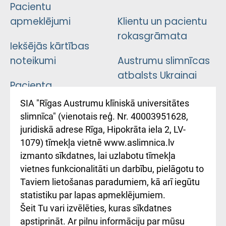
Pacientu
apmeklējumi
Klientu un pacientu
rokasgrāmata
Iekšējās kārtības
noteikumi
Austrumu slimnīcas
atbalsts Ukrainai
Pacienta
atsauksmju/sūdzību
Підтримка Східної
SIA "Rīgas Austrumu klīniskā universitātes
iesniegšanas
лікарні та співпраця з
slimnīca" (vienotais reģ. Nr. 40003951628,
kārtība
Україною
juridiskā adrese Rīga, Hipokrāta iela 2, LV-
1079) tīmekļa vietnē www.aslimnica.lv
Kā pie mums nokļūt
izmanto sīkdatnes, lai uzlabotu tīmekļa
vietnes funkcionalitāti un darbību, pielāgotu to
Rēķinu apmaksas
Taviem lietošanas paradumiem, kā arī iegūtu
ceļvedis
statistiku par lapas apmeklējumiem.
Šeit Tu vari izvēlēties, kuras sīkdatnes
Rekvizīti un
apstiprināt. Ar pilnu informāciju par mūsu