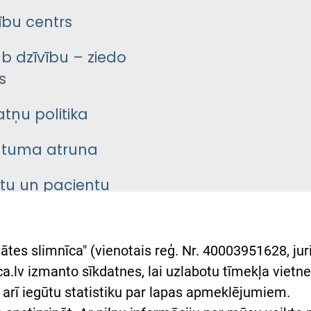
bu centrs
āb dzīvību – ziedo
s
atņu politika
ātuma atruna
ntu un pacientu
asgrāmata
rumu slimnīcas
ātes slimnīca" (vienotais reģ. Nr. 40003951628, juri
lsts Ukrainai
.lv izmanto sīkdatnes, lai uzlabotu tīmekļa vietnes
arī iegūtu statistiku par lapas apmeklējumiem.
римка Східної лікарні