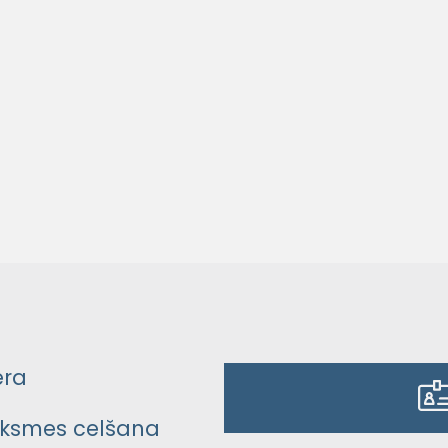
era
ksmes celšana