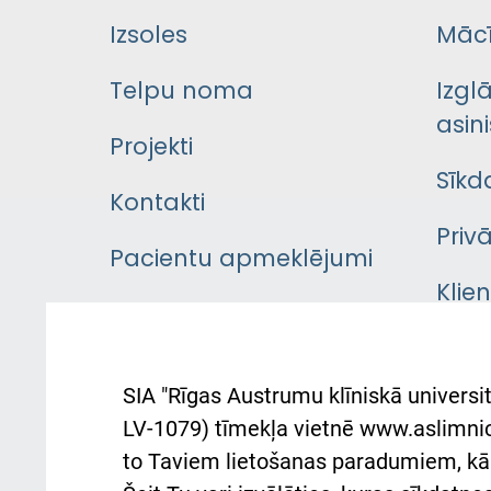
Izsoles
Mācī
Telpu noma
Izgl
asini
Projekti
Sīkd
Kontakti
Priv
Pacientu apmeklējumi
Klie
Iekšējās kārtības
rok
noteikumi
Aust
SIA "Rīgas Austrumu klīniskā universit
Pacienta
atba
LV-1079) tīmekļa vietnē www.aslimnica
atsauksmju/sūdzību
to Taviem lietošanas paradumiem, kā 
iesniegšanas kārtība
Підт