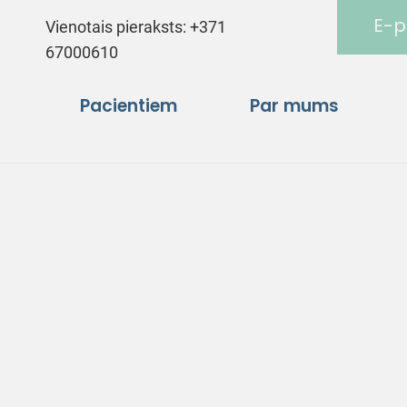
E-p
Vienotais pieraksts:
+371
67000610
Pacientiem
Par mums
š