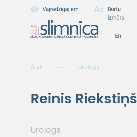
Vājredzīgajiem
Burtu
izmērs
En
Ārsti
Urologs
Reinis Riekstiņ
Urologs