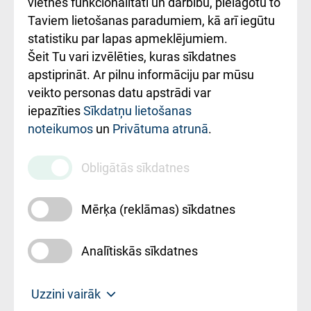
vietnes funkcionalitāti un darbību, pielāgotu to
Rēķinu apmaksas
Taviem lietošanas paradumiem, kā arī iegūtu
ceļvedis
statistiku par lapas apmeklējumiem.
Šeit Tu vari izvēlēties, kuras sīkdatnes
Rekvizīti un
apstiprināt. Ar pilnu informāciju par mūsu
ārstniecības
veikto personas datu apstrādi var
iestādes kods
iepazīties
Sīkdatņu lietošanas
noteikumos
un
Privātuma atrunā
.
010000234
Maksas
Obligātās sīkdatnes
pakalpojumu
cenrādis
Mērķa (reklāmas) sīkdatnes
Analītiskās sīkdatnes
Uz sākumu
Uzzini vairāk