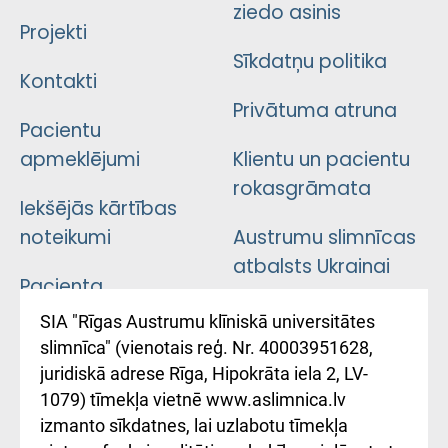
ziedo asinis
Projekti
Sīkdatņu politika
Kontakti
Privātuma atruna
Pacientu
apmeklējumi
Klientu un pacientu
rokasgrāmata
Iekšējās kārtības
noteikumi
Austrumu slimnīcas
atbalsts Ukrainai
Pacienta
atsauksmju/sūdzību
Підтримка Східної
SIA "Rīgas Austrumu klīniskā universitātes
iesniegšanas
лікарні та співпраця з
slimnīca" (vienotais reģ. Nr. 40003951628,
kārtība
Україною
juridiskā adrese Rīga, Hipokrāta iela 2, LV-
1079) tīmekļa vietnē www.aslimnica.lv
Kā pie mums nokļūt
izmanto sīkdatnes, lai uzlabotu tīmekļa