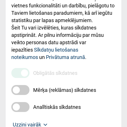
vietnes funkcionalitāti un darbību, pielāgotu to
Rēķinu apmaksas
Taviem lietošanas paradumiem, kā arī iegūtu
ceļvedis
statistiku par lapas apmeklējumiem.
Šeit Tu vari izvēlēties, kuras sīkdatnes
Rekvizīti un
apstiprināt. Ar pilnu informāciju par mūsu
ārstniecības
veikto personas datu apstrādi var
iestādes kods
iepazīties
Sīkdatņu lietošanas
noteikumos
un
Privātuma atrunā
.
010000234
Maksas
Obligātās sīkdatnes
pakalpojumu
cenrādis
Mērķa (reklāmas) sīkdatnes
Analītiskās sīkdatnes
Uz sākumu
Uzzini vairāk