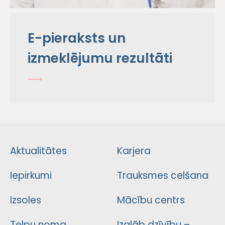
E-pieraksts un
izmeklējumu rezultāti
Aktualitātes
Karjera
Iepirkumi
Trauksmes celšana
Izsoles
Mācību centrs
Telpu noma
Izglāb dzīvību –