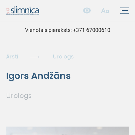
Vienotais pieraksts:
+371 67000610
Ārsti
Urologs
Igors Andžāns
Urologs