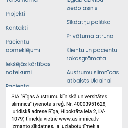
ziedo asinis
Projekti
Sīkdatņu politika
Kontakti
Privātuma atruna
Pacientu
apmeklējumi
Klientu un pacientu
rokasgrāmata
Iekšējās kārtības
noteikumi
Austrumu slimnīcas
atbalsts Ukrainai
Pacienta
atsauksmju/sūdzību
Підтримка Східної
SIA "Rīgas Austrumu klīniskā universitātes
iesniegšanas
лікарні та співпраця з
slimnīca" (vienotais reģ. Nr. 40003951628,
kārtība
Україною
juridiskā adrese Rīga, Hipokrāta iela 2, LV-
1079) tīmekļa vietnē www.aslimnica.lv
Kā pie mums nokļūt
izmanto sīkdatnes, lai uzlabotu tīmekļa