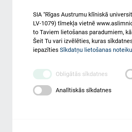
noteikumi
Aust
SIA "Rīgas Austrumu klīniskā universit
Pacienta
atba
LV-1079) tīmekļa vietnē www.aslimnica
atsauksmju/sūdzību
to Taviem lietošanas paradumiem, kā 
iesniegšanas kārtība
Підт
Šeit Tu vari izvēlēties, kuras sīkdatn
та с
Kā pie mums nokļūt
iepazīties
Sīkdatņu lietošanas notei
Rēķinu apmaksas
ceļvedis
Obligātās sīkdatnes
Rekvizīti un ārstniecības
Analītiskās sīkdatnes
iestādes kods 010000234
Maksas pakalpojumu
cenrādis
Rīgas Austrumu klīniskā universitātes 