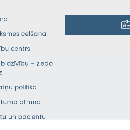
era
ksmes celšana
bu centrs
āb dzīvību – ziedo
s
atņu politika
ātuma atruna
ntu un pacientu
asgrāmata