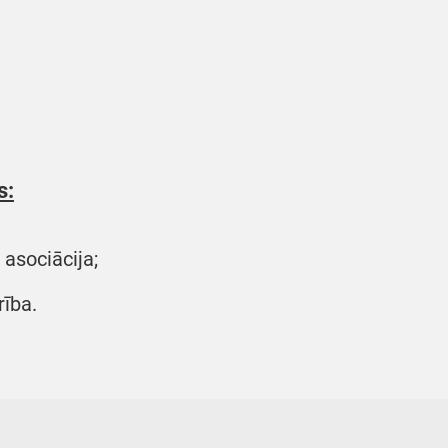
s:
asociācija;
rība.