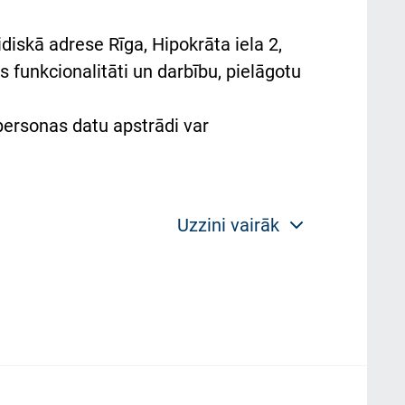
diskā adrese Rīga, Hipokrāta iela 2,
 funkcionalitāti un darbību, pielāgotu
 personas datu apstrādi var
Uzzini vairāk
 politikas mērķis ir sniegt fiziskajai