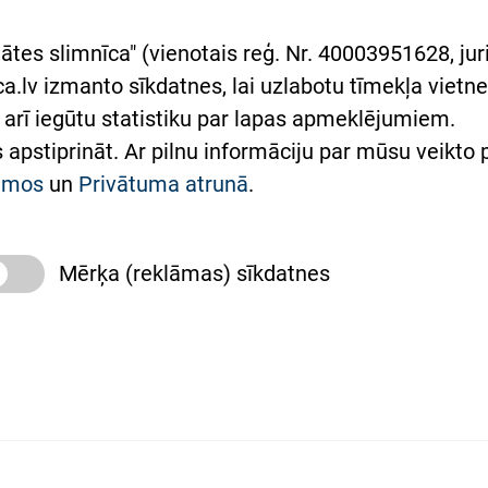
rumu slimnīcas
ātes slimnīca" (vienotais reģ. Nr. 40003951628, juri
lsts Ukrainai
.lv izmanto sīkdatnes, lai uzlabotu tīmekļa vietnes
arī iegūtu statistiku par lapas apmeklējumiem.
римка Східної лікарні
es apstiprināt. Ar pilnu informāciju par mūsu veikto
півпраця з Україною
kumos
un
Privātuma atrunā
.
Mērķa (reklāmas) sīkdatnes
slimnīca, turpmāk – Pārzinis, sīkdatņu izmantošanas