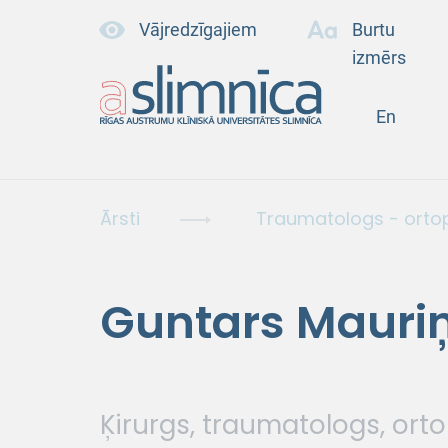
Vājredzīgajiem
Burtu
izmērs
En
Ārsti
Traumatologs - orto
Guntars Mauri
Ķirurgs, traumatologs, ort