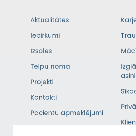
Aktualitātes
Karj
Iepirkumi
Trau
Izsoles
Mācī
Telpu noma
Izgl
asini
Projekti
Sīkd
Kontakti
Priv
Pacientu apmeklējumi
Klie
Iekšējās kārtības
rok