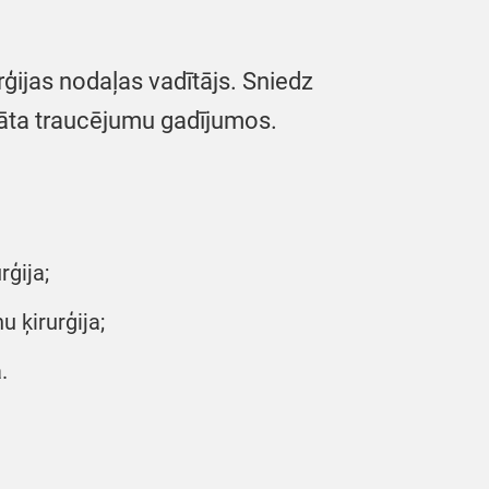
urģijas nodaļas vadītājs. Sniedz
rāta traucējumu gadījumos.
ģija;
 ķirurģija;
.