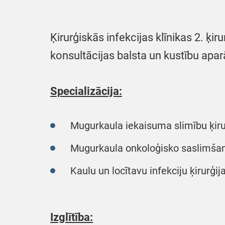
Ķirurģiskās infekcijas klīnikas 2. ķir
konsultācijas balsta un kustību apa
Specializācija:
Mugurkaula iekaisuma slimību ķirur
Mugurkaula onkoloģisko saslimšanu
Kaulu un locītavu infekciju ķirurģija
Izglītība: