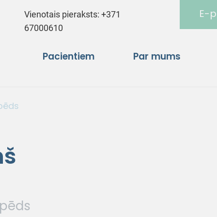
E-p
Vienotais pieraksts:
+371
67000610
Pacientiem
Par mums
pēds
ņš
opēds