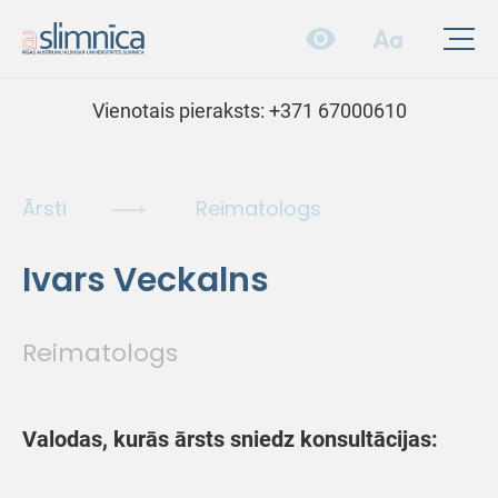
Vienotais pieraksts:
+371 67000610
Ārsti
Reimatologs
Ivars Veckalns
Reimatologs
Valodas, kurās ārsts sniedz konsultācijas: