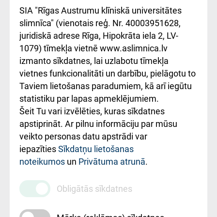
atsauksmju/sūdzību
Підтримка Східної
SIA "Rīgas Austrumu klīniskā universitātes
iesniegšanas
лікарні та співпраця з
slimnīca" (vienotais reģ. Nr. 40003951628,
kārtība
Україною
juridiskā adrese Rīga, Hipokrāta iela 2, LV-
1079) tīmekļa vietnē www.aslimnica.lv
Kā pie mums nokļūt
izmanto sīkdatnes, lai uzlabotu tīmekļa
vietnes funkcionalitāti un darbību, pielāgotu to
Rēķinu apmaksas
Taviem lietošanas paradumiem, kā arī iegūtu
ceļvedis
statistiku par lapas apmeklējumiem.
Šeit Tu vari izvēlēties, kuras sīkdatnes
Rekvizīti un
apstiprināt. Ar pilnu informāciju par mūsu
ārstniecības
veikto personas datu apstrādi var
iestādes kods
iepazīties
Sīkdatņu lietošanas
noteikumos
un
Privātuma atrunā
.
010000234
Maksas
Obligātās sīkdatnes
pakalpojumu
cenrādis