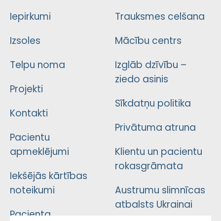
Iepirkumi
Trauksmes celšana
Izsoles
Mācību centrs
Telpu noma
Izglāb dzīvību –
ziedo asinis
Projekti
Sīkdatņu politika
Kontakti
Privātuma atruna
Pacientu
apmeklējumi
Klientu un pacientu
rokasgrāmata
Iekšējās kārtības
noteikumi
Austrumu slimnīcas
atbalsts Ukrainai
Pacienta