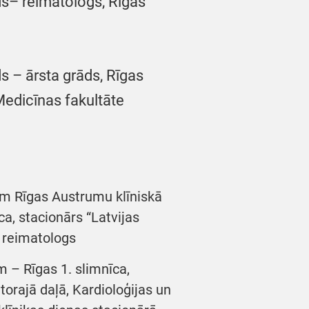
s– reimatologs, Rīgas
 – ārsta grāds, Rīgas
Medicīnas fakultāte
im Rīgas Austrumu klīniskā
ca, stacionārs “Latvijas
, reimatologs
m – Rīgas 1. slimnīca,
orajā daļā, Kardioloģijas un