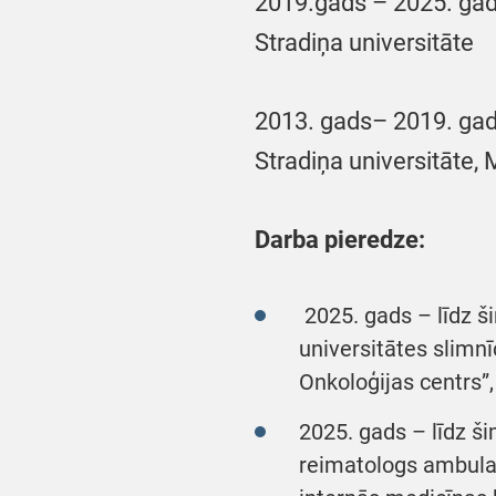
2019.gads – 2025. gad
Stradiņa universitāte
2013. gads– 2019. gads
Stradiņa universitāte, 
Darba pieredze:
2025. gads – līdz š
universitātes slimnī
Onkoloģijas centrs”
2025. gads – līdz ši
reimatologs ambulat