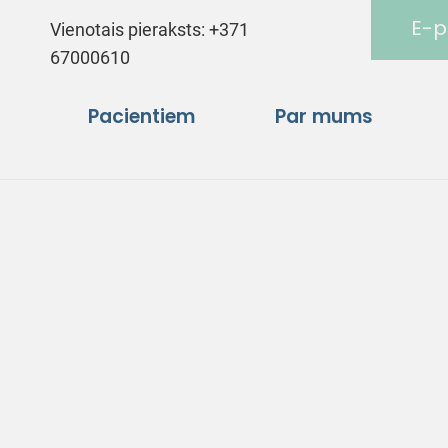
E-p
Vienotais pieraksts:
+371
67000610
Pacientiem
Par mums