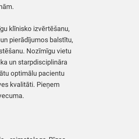
nām.
gu klīnisko izvērtēšanu,
un pierādījumos balstītu,
ārstēšanu. Nozīmīgu vietu
ka un starpdisciplināra
nātu optimālu pacientu
ves kvalitāti. Pieņem
 vecuma.