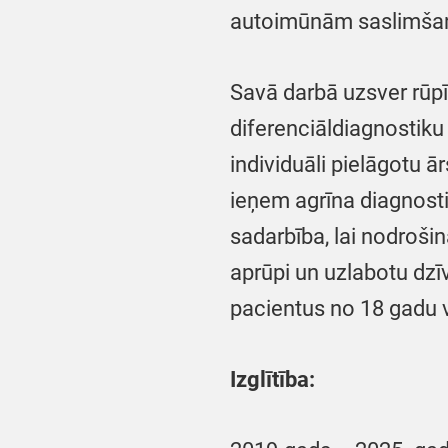
autoimūnām saslimša
Savā darbā uzsver rūpī
diferenciāldiagnostiku 
individuāli pielāgotu 
ieņem agrīna diagnosti
sadarbība, lai nodroši
aprūpi un uzlabotu dzī
pacientus no 18 gadu
Izglītība: