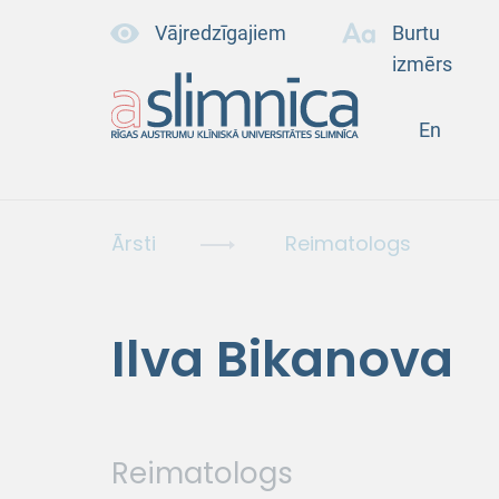
Vājredzīgajiem
Burtu
izmērs
En
Ārsti
Reimatologs
Ilva Bikanova
Reimatologs