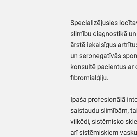
Specializējusies locī
slimību diagnostikā un
ārstē iekaisīgus artrītu
un seronegatīvās spondi
konsultē pacientus ar 
fibromialģiju.
Īpaša profesionālā int
saistaudu slimībām, ta
vilkēdi, sistēmisko skl
arī sistēmiskiem vasku