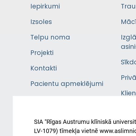
Iepirkumi
Trau
Izsoles
Mācī
Telpu noma
Izgl
asini
Projekti
Sīkd
Kontakti
Priv
Pacientu apmeklējumi
Klie
Iekšējās kārtības
rok
noteikumi
Aust
SIA "Rīgas Austrumu klīniskā universit
Pacienta
atba
LV-1079) tīmekļa vietnē www.aslimnica
atsauksmju/sūdzību