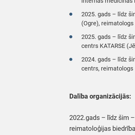
internās medicīnas 
2025. gads – līdz š
(Ogre), reimatologs
2025. gads – līdz š
centrs KATARSE (Jēk
2024. gads – līdz 
centrs, reimatologs
Dalība organizācijās:
2022.gads – līdz šim –
reimatoloģijas biedrīb