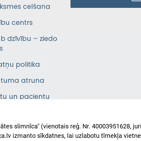
ksmes celšana
bu centrs
āb dzīvību – ziedo
s
atņu politika
ātuma atruna
ntu un pacientu
asgrāmata
rumu slimnīcas
ātes slimnīca" (vienotais reģ. Nr. 40003951628, juri
lsts Ukrainai
.lv izmanto sīkdatnes, lai uzlabotu tīmekļa vietnes