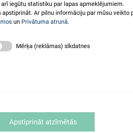
arī iegūtu statistiku par lapas apmeklējumiem.
римка Східної лікарні
es apstiprināt. Ar pilnu informāciju par mūsu veikto
півпраця з Україною
kumos
un
Privātuma atrunā
.
Mērķa (reklāmas) sīkdatnes
slimnīca, turpmāk – Pārzinis, sīkdatņu izmantošanas
 sīkdatņu izmantošanas nosacījumiem.
as tīmekļa pārlūkprogramma (piemēram, Internet, Ex
Apstiprināt atzīmētās
ālrunī, planšetē) brīdī, kad lietotājs apmeklē tīmekļa