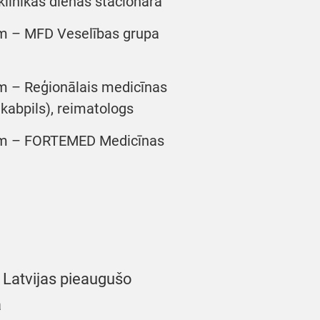
klīnikas dienas stacionārā
im – MFD Veselības grupa
im – Reģionālais medicīnas
abpils), reimatologs
šim – FORTEMED Medicīnas
 Latvijas pieaugušo
a