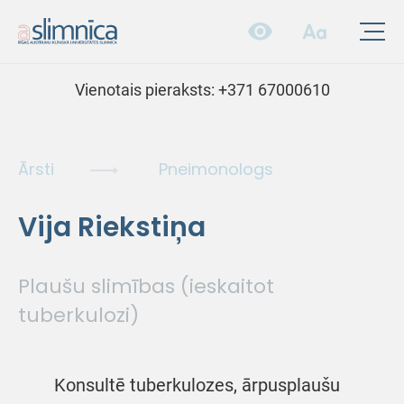
Vienotais pieraksts:
+371 67000610
Ārsti
Pneimonologs
Vija Riekstiņa
Plaušu slimības (ieskaitot
tuberkulozi)
Konsultē tuberkulozes, ārpusplaušu