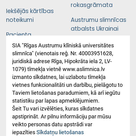
rokasgrāmata
Iekšējās kārtības
noteikumi
Austrumu slimnīcas
atbalsts Ukrainai
Pacienta
atsauksmju/sūdzību
Підтримка Східної
SIA "Rīgas Austrumu klīniskā universitātes
iesniegšanas
лікарні та співпраця з
slimnīca" (vienotais reģ. Nr. 40003951628,
kārtība
Україною
juridiskā adrese Rīga, Hipokrāta iela 2, LV-
1079) tīmekļa vietnē www.aslimnica.lv
Kā pie mums nokļūt
izmanto sīkdatnes, lai uzlabotu tīmekļa
vietnes funkcionalitāti un darbību, pielāgotu to
Rēķinu apmaksas
Taviem lietošanas paradumiem, kā arī iegūtu
ceļvedis
statistiku par lapas apmeklējumiem.
Šeit Tu vari izvēlēties, kuras sīkdatnes
Rekvizīti un
apstiprināt. Ar pilnu informāciju par mūsu
ārstniecības
veikto personas datu apstrādi var
iestādes kods
iepazīties
Sīkdatņu lietošanas