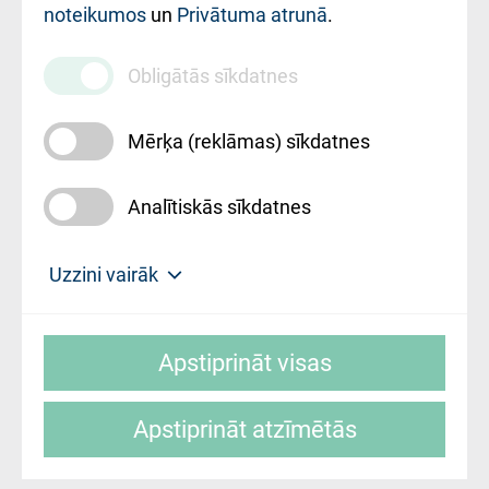
noteikumos
un
Privātuma atrunā
.
010000234
Maksas
Obligātās sīkdatnes
pakalpojumu
cenrādis
Mērķa (reklāmas) sīkdatnes
Analītiskās sīkdatnes
Uz sākumu
Uzzini vairāk
Rīgas Austrumu klīniskā universitātes
© SIA "Rīgas Austrumu klīniskā universitātes
slimnīca, turpmāk – Pārzinis, sīkdatņu
Apstiprināt visas
slimnīca"
izmantošanas politikas mērķis ir sniegt
fiziskajai personai/klientam – informāciju par
Apstiprināt atzīmētās
sīkdatņu izmantošanas nosacījumiem.
Mājas lapas izstrāde: