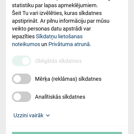
ceļvedis
statistiku par lapas apmeklējumiem.
Šeit Tu vari izvēlēties, kuras sīkdatnes
Rekvizīti un
apstiprināt. Ar pilnu informāciju par mūsu
ārstniecības
veikto personas datu apstrādi var
iestādes kods
iepazīties
Sīkdatņu lietošanas
noteikumos
un
Privātuma atrunā
.
010000234
Maksas
Obligātās sīkdatnes
pakalpojumu
cenrādis
Mērķa (reklāmas) sīkdatnes
Analītiskās sīkdatnes
Uz sākumu
Uzzini vairāk
Rīgas Austrumu klīniskā universitātes