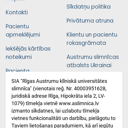
Sīkdatņu politika
Kontakti
Privātuma atruna
Pacientu
apmeklējumi
Klientu un pacientu
rokasgrāmata
Iekšējās kārtības
noteikumi
Austrumu slimnīcas
atbalsts Ukrainai
Pacienta
atsauksmju/sūdzību
Підтримка Східної
SIA "Rīgas Austrumu klīniskā universitātes
iesniegšanas
лікарні та співпраця з
slimnīca" (vienotais reģ. Nr. 40003951628,
kārtība
Україною
juridiskā adrese Rīga, Hipokrāta iela 2, LV-
1079) tīmekļa vietnē www.aslimnica.lv
Kā pie mums nokļūt
izmanto sīkdatnes, lai uzlabotu tīmekļa
vietnes funkcionalitāti un darbību, pielāgotu to
Rēķinu apmaksas
Taviem lietošanas paradumiem, kā arī iegūtu