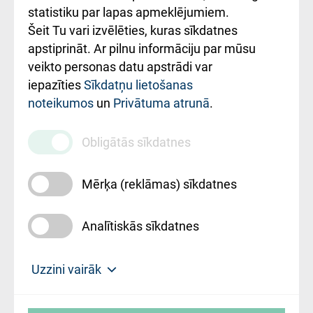
ceļvedis
statistiku par lapas apmeklējumiem.
Šeit Tu vari izvēlēties, kuras sīkdatnes
Rekvizīti un
apstiprināt. Ar pilnu informāciju par mūsu
ārstniecības
veikto personas datu apstrādi var
iestādes kods
iepazīties
Sīkdatņu lietošanas
noteikumos
un
Privātuma atrunā
.
010000234
Maksas
Obligātās sīkdatnes
pakalpojumu
cenrādis
Mērķa (reklāmas) sīkdatnes
Analītiskās sīkdatnes
Uz sākumu
Uzzini vairāk
Rīgas Austrumu klīniskā universitātes