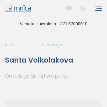
Vienotais pieraksts:
+371 67000610
Ārsti
Onkologs
Santa Volkolakova
Onkologs ķīmijterapeits