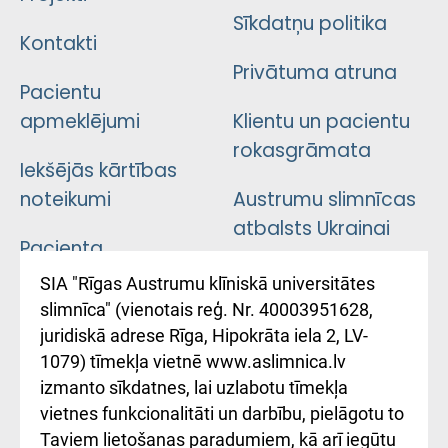
Sīkdatņu politika
Kontakti
Privātuma atruna
Pacientu
apmeklējumi
Klientu un pacientu
rokasgrāmata
Iekšējās kārtības
noteikumi
Austrumu slimnīcas
atbalsts Ukrainai
Pacienta
atsauksmju/sūdzību
Підтримка Східної
SIA "Rīgas Austrumu klīniskā universitātes
iesniegšanas
лікарні та співпраця з
slimnīca" (vienotais reģ. Nr. 40003951628,
kārtība
Україною
juridiskā adrese Rīga, Hipokrāta iela 2, LV-
1079) tīmekļa vietnē www.aslimnica.lv
Kā pie mums nokļūt
izmanto sīkdatnes, lai uzlabotu tīmekļa
vietnes funkcionalitāti un darbību, pielāgotu to
Rēķinu apmaksas
Taviem lietošanas paradumiem, kā arī iegūtu