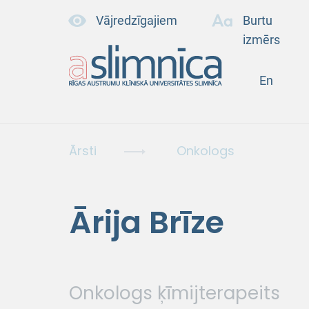
Vājredzīgajiem
Burtu
izmērs
En
Ārsti
Onkologs
Ārija Brīze
Onkologs ķīmijterapeits