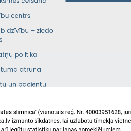
ksmes celšana
bu centrs
āb dzīvību – ziedo
s
atņu politika
ātuma atruna
ntu un pacientu
asgrāmata
rumu slimnīcas
ātes slimnīca" (vienotais reģ. Nr. 40003951628, juri
lsts Ukrainai
.lv izmanto sīkdatnes, lai uzlabotu tīmekļa vietnes
arī iegūtu statistiku par lapas apmeklējumiem.