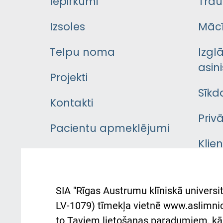
Iepirkumi
Trau
Izsoles
Mācī
Telpu noma
Izgl
asini
Projekti
Sīkd
Kontakti
Priv
Pacientu apmeklējumi
Klie
Iekšējās kārtības
rok
noteikumi
Aust
SIA "Rīgas Austrumu klīniskā universit
Pacienta
atba
LV-1079) tīmekļa vietnē www.aslimnica
atsauksmju/sūdzību
to Taviem lietošanas paradumiem, kā 