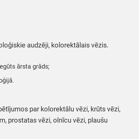
oloģiskie audzēji, kolorektālais vēzis.
iegūts ārsta grāds;
oģijā.
pētījumos par kolorektālu vēzi, krūts vēzi,
 prostatas vēzi, olnīcu vēzi, plaušu