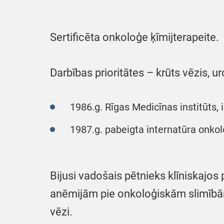
Sertificēta onkoloģe ķīmijterapeite.
Darbības prioritātes – krūts vēzis, ur
1986.g. Rīgas Medicīnas institūts, 
1987.g. pabeigta internatūra onkol
Bijusi vadošais pētnieks klīniskajos 
anēmijām pie onkoloģiskām slimībām,
vēzi.