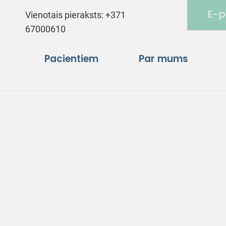
E-p
Vienotais pieraksts:
+371
67000610
Pacientiem
Par mums