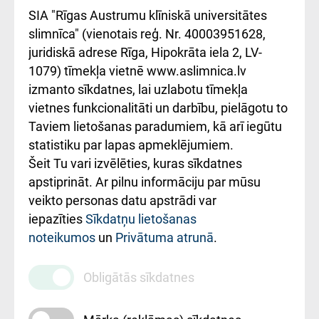
atsauksmju/sūdzību
Підтримка Східної
SIA "Rīgas Austrumu klīniskā universitātes
iesniegšanas
лікарні та співпраця з
slimnīca" (vienotais reģ. Nr. 40003951628,
kārtība
Україною
juridiskā adrese Rīga, Hipokrāta iela 2, LV-
1079) tīmekļa vietnē www.aslimnica.lv
Kā pie mums nokļūt
izmanto sīkdatnes, lai uzlabotu tīmekļa
vietnes funkcionalitāti un darbību, pielāgotu to
Rēķinu apmaksas
Taviem lietošanas paradumiem, kā arī iegūtu
ceļvedis
statistiku par lapas apmeklējumiem.
Šeit Tu vari izvēlēties, kuras sīkdatnes
Rekvizīti un
apstiprināt. Ar pilnu informāciju par mūsu
ārstniecības
veikto personas datu apstrādi var
iestādes kods
iepazīties
Sīkdatņu lietošanas
noteikumos
un
Privātuma atrunā
.
010000234
Maksas
Obligātās sīkdatnes
pakalpojumu
cenrādis