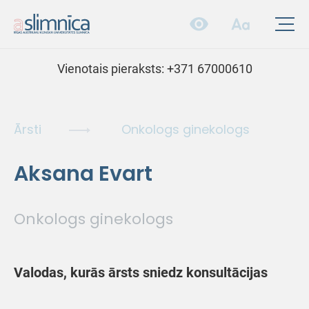
Vienotais pieraksts:
+371 67000610
Ārsti
Onkologs ginekologs
Aksana Evart
Onkologs ginekologs
Valodas, kurās ārsts sniedz konsultācijas