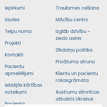
Iepirkumi
Trauksmes celšana
Izsoles
Mācību centrs
Telpu noma
Izglāb dzīvību –
ziedo asinis
Projekti
Sīkdatņu politika
Kontakti
Privātuma atruna
Pacientu
apmeklējumi
Klientu un pacientu
rokasgrāmata
Iekšējās kārtības
noteikumi
Austrumu slimnīcas
atbalsts Ukrainai
Pacienta