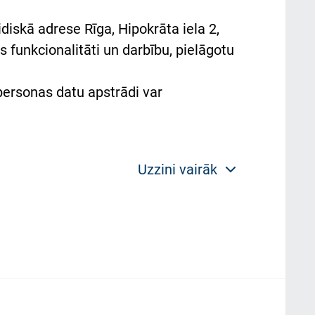
diskā adrese Rīga, Hipokrāta iela 2,
 funkcionalitāti un darbību, pielāgotu
 personas datu apstrādi var
Uzzini vairāk
 politikas mērķis ir sniegt fiziskajai