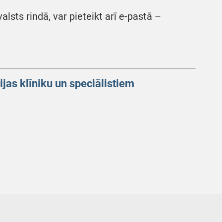
 valsts rindā, var pieteikt arī e-pastā –
jas klīniku un speciālistiem