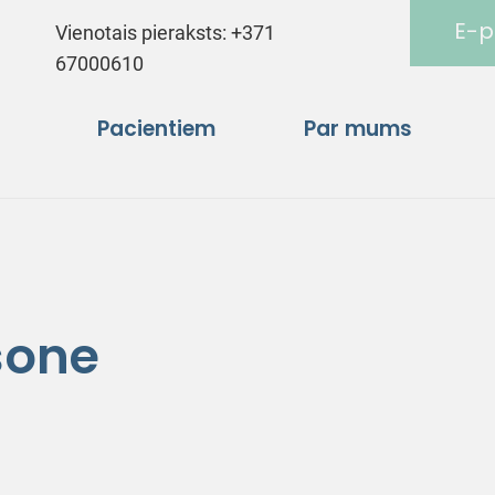
E-p
Vienotais pieraksts:
+371
67000610
Pacientiem
Par mums
sone