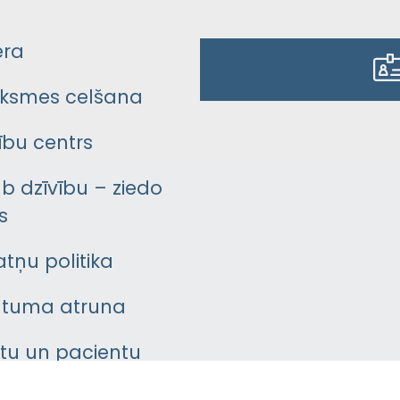
era
ksmes celšana
bu centrs
āb dzīvību – ziedo
s
atņu politika
ātuma atruna
ntu un pacientu
asgrāmata