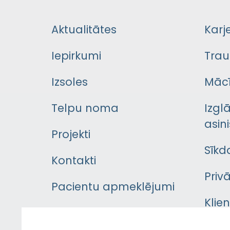
Aktualitātes
Karj
Iepirkumi
Trau
Izsoles
Mācī
Telpu noma
Izgl
asini
Projekti
Sīkd
Kontakti
Priv
Pacientu apmeklējumi
Klie
Iekšējās kārtības
rok
noteikumi