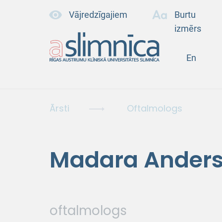
Vājredzīgajiem
Burtu
izmērs
En
Ārsti
Oftalmologs
Madara Ander
oftalmologs