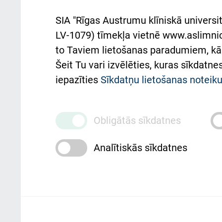
Aust
SIA "Rīgas Austrumu klīniskā universit
Pacienta
atba
LV-1079) tīmekļa vietnē www.aslimnica
atsauksmju/sūdzību
to Taviem lietošanas paradumiem, kā 
iesniegšanas kārtība
Підт
Šeit Tu vari izvēlēties, kuras sīkdatn
та с
Kā pie mums nokļūt
iepazīties
Sīkdatņu lietošanas notei
Rēķinu apmaksas
ceļvedis
Obligātās sīkdatnes
Rekvizīti un ārstniecības
Analītiskās sīkdatnes
iestādes kods 010000234
Maksas pakalpojumu
cenrādis
Rīgas Austrumu klīniskā universitātes 
personai/klientam – informāciju par