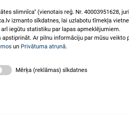
rumu slimnīcas
ātes slimnīca" (vienotais reģ. Nr. 40003951628, juri
lsts Ukrainai
.lv izmanto sīkdatnes, lai uzlabotu tīmekļa vietnes
arī iegūtu statistiku par lapas apmeklējumiem.
римка Східної лікарні
es apstiprināt. Ar pilnu informāciju par mūsu veikto
півпраця з Україною
kumos
un
Privātuma atrunā
.
Mērķa (reklāmas) sīkdatnes
slimnīca, turpmāk – Pārzinis, sīkdatņu izmantošanas
 sīkdatņu izmantošanas nosacījumiem.