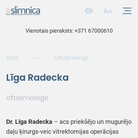
Vienotais pieraksts:
+371 67000610
Ārsti
Oftalmologs
Līga Radecka
oftalmologs
Dr. Līga Radecka
– acs priekšējo un mugurējo
daļu ķirurgs-veic vitrektomijas operācijas