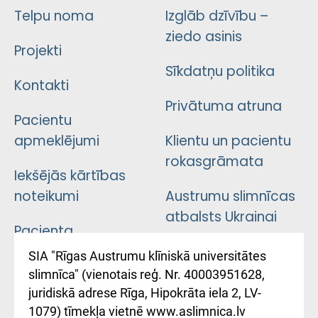
Telpu noma
Izglāb dzīvību –
ziedo asinis
Projekti
Sīkdatņu politika
Kontakti
Privātuma atruna
Pacientu
apmeklējumi
Klientu un pacientu
rokasgrāmata
Iekšējās kārtības
noteikumi
Austrumu slimnīcas
atbalsts Ukrainai
Pacienta
atsauksmju/sūdzību
Підтримка Східної
SIA "Rīgas Austrumu klīniskā universitātes
iesniegšanas
лікарні та співпраця з
slimnīca" (vienotais reģ. Nr. 40003951628,
kārtība
Україною
juridiskā adrese Rīga, Hipokrāta iela 2, LV-
1079) tīmekļa vietnē www.aslimnica.lv