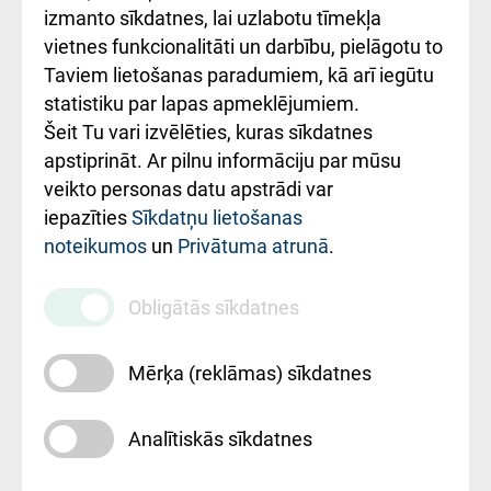
Kā pie mums nokļūt
izmanto sīkdatnes, lai uzlabotu tīmekļa
vietnes funkcionalitāti un darbību, pielāgotu to
Rēķinu apmaksas
Taviem lietošanas paradumiem, kā arī iegūtu
ceļvedis
statistiku par lapas apmeklējumiem.
Šeit Tu vari izvēlēties, kuras sīkdatnes
Rekvizīti un
apstiprināt. Ar pilnu informāciju par mūsu
ārstniecības
veikto personas datu apstrādi var
iestādes kods
iepazīties
Sīkdatņu lietošanas
noteikumos
un
Privātuma atrunā
.
010000234
Maksas
Obligātās sīkdatnes
pakalpojumu
cenrādis
Mērķa (reklāmas) sīkdatnes
Analītiskās sīkdatnes
Uz sākumu