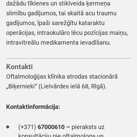
dažādu tīklenes un stiklveida ķermeņa
slimību gadījumos, tai skaitā acu traumu
gadījumos, īpaši sarežģītu kataraktu
operācijas, intraokulāro lēcu pozīcijas maiņu,
intravitreālu medikamenta ievadīšanu.
Kontakti
Oftalmoloģijas klīnika atrodas stacionārā
„Biķernieki” (Lielvārdes ielā 68, Rīgā).
Kontaktinformācija:
(+371)
67000610 –
pieraksts uz
konsultāciju pie oftalmologa un