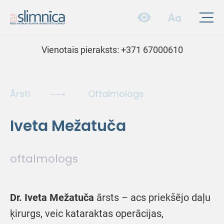
Vienotais pieraksts:
+371 67000610
Ārsti
Oftalmologs
Iveta Mežatuča
oftalmologs
Dr. Iveta Mežatuča
ārsts – acs priekšējo daļu
ķirurgs, veic kataraktas operācijas,