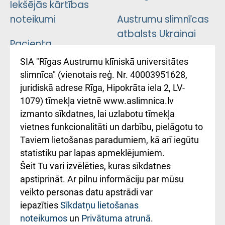
Iekšējās kārtības
noteikumi
Austrumu slimnīcas
atbalsts Ukrainai
Pacienta
atsauksmju/sūdzību
Підтримка Східної
SIA "Rīgas Austrumu klīniskā universitātes
iesniegšanas
лікарні та співпраця з
slimnīca" (vienotais reģ. Nr. 40003951628,
kārtība
Україною
juridiskā adrese Rīga, Hipokrāta iela 2, LV-
1079) tīmekļa vietnē www.aslimnica.lv
Kā pie mums nokļūt
izmanto sīkdatnes, lai uzlabotu tīmekļa
vietnes funkcionalitāti un darbību, pielāgotu to
Rēķinu apmaksas
Taviem lietošanas paradumiem, kā arī iegūtu
ceļvedis
statistiku par lapas apmeklējumiem.
Šeit Tu vari izvēlēties, kuras sīkdatnes
Rekvizīti un
apstiprināt. Ar pilnu informāciju par mūsu
ārstniecības
veikto personas datu apstrādi var
iestādes kods
iepazīties
Sīkdatņu lietošanas
noteikumos
un
Privātuma atrunā
.
010000234