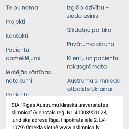
Telpu noma
Izglāb dzīvību –
ziedo asinis
Projekti
Sīkdatņu politika
Kontakti
Privātuma atruna
Pacientu
apmeklējumi
Klientu un pacientu
rokasgrāmata
Iekšējās kārtības
noteikumi
Austrumu slimnīcas
atbalsts Ukrainai
Pacienta
atsauksmju/sūdzību
Підтримка Східної
SIA "Rīgas Austrumu klīniskā universitātes
iesniegšanas
лікарні та співпраця з
slimnīca" (vienotais reģ. Nr. 40003951628,
kārtība
Україною
juridiskā adrese Rīga, Hipokrāta iela 2, LV-
1079) tīmekļa vietnē www.aslimnica.lv