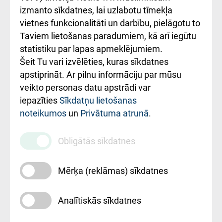
Kā pie mums nokļūt
izmanto sīkdatnes, lai uzlabotu tīmekļa
vietnes funkcionalitāti un darbību, pielāgotu to
Rēķinu apmaksas
Taviem lietošanas paradumiem, kā arī iegūtu
ceļvedis
statistiku par lapas apmeklējumiem.
Šeit Tu vari izvēlēties, kuras sīkdatnes
Rekvizīti un
apstiprināt. Ar pilnu informāciju par mūsu
ārstniecības
veikto personas datu apstrādi var
iestādes kods
iepazīties
Sīkdatņu lietošanas
noteikumos
un
Privātuma atrunā
.
010000234
Maksas
Obligātās sīkdatnes
pakalpojumu
cenrādis
Mērķa (reklāmas) sīkdatnes
Analītiskās sīkdatnes
Uz sākumu