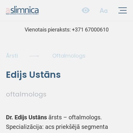
Vienotais pieraksts:
+371 67000610
Ārsti
Oftalmologs
Edijs Ustāns
oftalmologs
Dr. Edijs Ustāns
ārsts – oftalmologs.
Specializācija: acs priekšējā segmenta