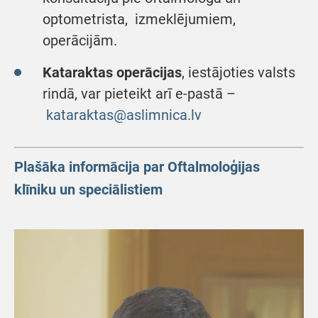
optometrista, izmeklējumiem,
operācijām.
Kataraktas operācijas
, iestājoties valsts
rindā, var pieteikt arī e-pastā –
kataraktas@aslimnica.lv
Plašāka informācija par Oftalmoloģijas
klīniku un speciālistiem