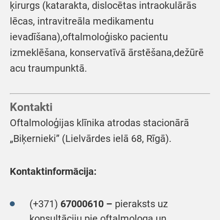
ķirurgs (katarakta, dislocētas intraokulārās
lēcas, intravitreāla medikamentu
ievadīšana),oftalmoloģisko pacientu
izmeklēšana, konservatīvā ārstēšana,dežūrē
acu traumpunktā.
Kontakti
Oftalmoloģijas klīnika atrodas stacionārā
„Biķernieki” (Lielvārdes ielā 68, Rīgā).
Kontaktinformācija:
(+371)
67000610 –
pieraksts uz
konsultāciju pie oftalmologa un