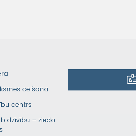
era
ksmes celšana
bu centrs
āb dzīvību – ziedo
s