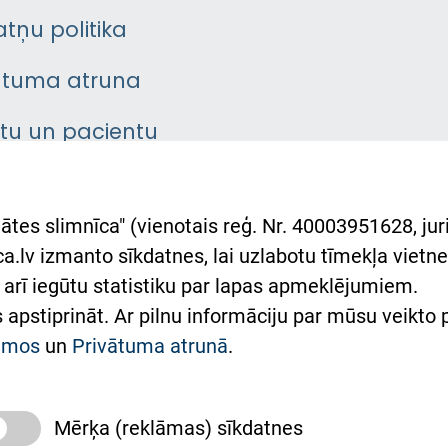
atņu politika
ātuma atruna
ntu un pacientu
asgrāmata
rumu slimnīcas
ātes slimnīca" (vienotais reģ. Nr. 40003951628, juri
lsts Ukrainai
.lv izmanto sīkdatnes, lai uzlabotu tīmekļa vietnes
arī iegūtu statistiku par lapas apmeklējumiem.
римка Східної лікарні
es apstiprināt. Ar pilnu informāciju par mūsu veikto
півпраця з Україною
kumos
un
Privātuma atrunā
.
Mērķa (reklāmas) sīkdatnes