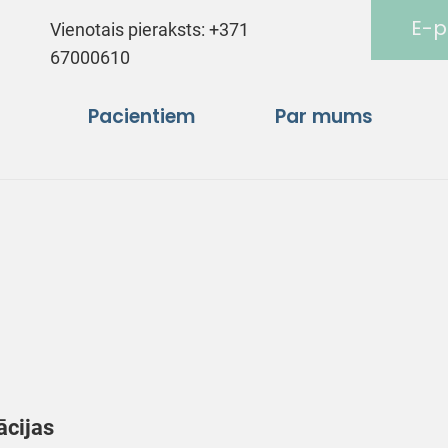
E-p
Vienotais pieraksts:
+371
67000610
Pacientiem
Par mums
ācijas