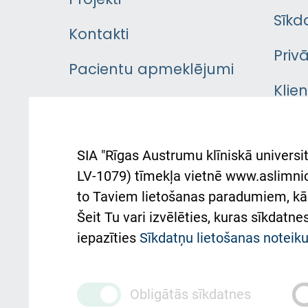
Sīkd
Kontakti
Priv
Pacientu apmeklējumi
Klie
Iekšējās kārtības
rok
noteikumi
Aust
SIA "Rīgas Austrumu klīniskā universit
Pacienta
atba
LV-1079) tīmekļa vietnē www.aslimnica
atsauksmju/sūdzību
to Taviem lietošanas paradumiem, kā 
iesniegšanas kārtība
Підт
Šeit Tu vari izvēlēties, kuras sīkdatn
та с
Kā pie mums nokļūt
iepazīties
Sīkdatņu lietošanas notei
Rēķinu apmaksas
ceļvedis
Obligātās sīkdatnes