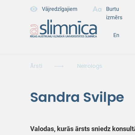
Vājredzīgajiem
Burtu
izmērs
En
Ārsti
Neirologs
Sandra Svilpe
Valodas, kurās ārsts sniedz konsult