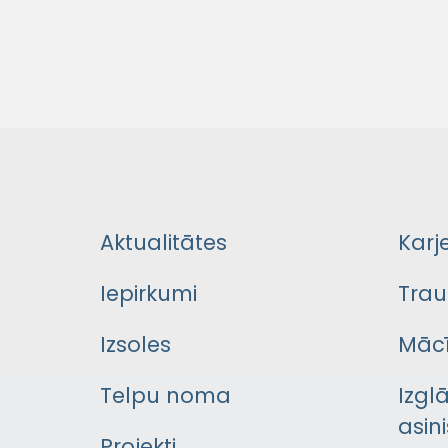
Aktualitātes
Karj
Iepirkumi
Trau
Izsoles
Mācī
Telpu noma
Izgl
asini
Projekti