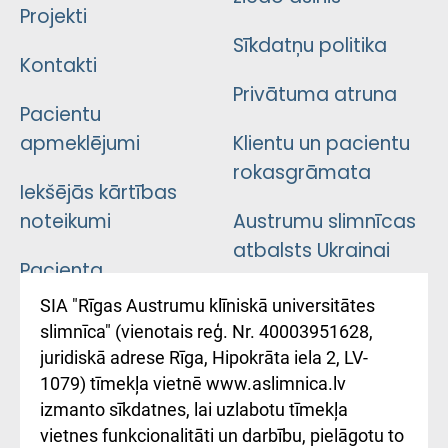
Projekti
Sīkdatņu politika
Kontakti
Privātuma atruna
Pacientu
apmeklējumi
Klientu un pacientu
rokasgrāmata
Iekšējās kārtības
noteikumi
Austrumu slimnīcas
atbalsts Ukrainai
Pacienta
atsauksmju/sūdzību
Підтримка Східної
SIA "Rīgas Austrumu klīniskā universitātes
iesniegšanas
лікарні та співпраця з
slimnīca" (vienotais reģ. Nr. 40003951628,
kārtība
Україною
juridiskā adrese Rīga, Hipokrāta iela 2, LV-
1079) tīmekļa vietnē www.aslimnica.lv
Kā pie mums nokļūt
izmanto sīkdatnes, lai uzlabotu tīmekļa
vietnes funkcionalitāti un darbību, pielāgotu to