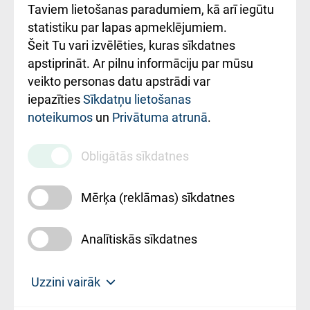
Rēķinu apmaksas
Taviem lietošanas paradumiem, kā arī iegūtu
ceļvedis
statistiku par lapas apmeklējumiem.
Šeit Tu vari izvēlēties, kuras sīkdatnes
Rekvizīti un
apstiprināt. Ar pilnu informāciju par mūsu
ārstniecības
veikto personas datu apstrādi var
iestādes kods
iepazīties
Sīkdatņu lietošanas
noteikumos
un
Privātuma atrunā
.
010000234
Maksas
Obligātās sīkdatnes
pakalpojumu
cenrādis
Mērķa (reklāmas) sīkdatnes
Analītiskās sīkdatnes
Uz sākumu
Uzzini vairāk