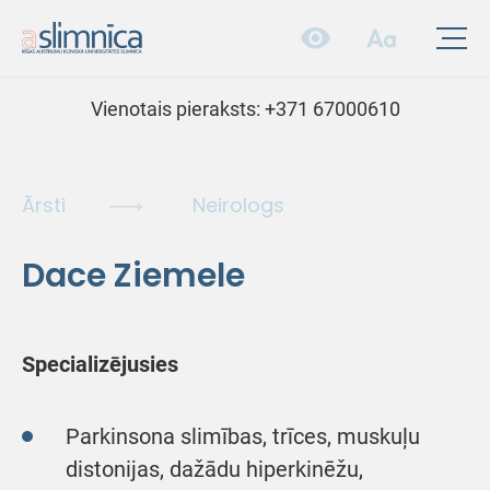
Vienotais pieraksts:
+371 67000610
Ārsti
Neirologs
Dace Ziemele
Specializējusies
Parkinsona slimības, trīces, muskuļu
distonijas, dažādu hiperkinēžu,