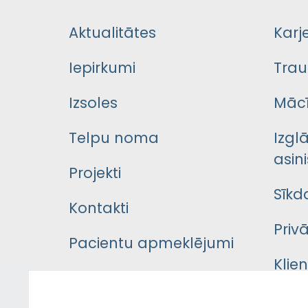
Aktualitātes
Karj
Iepirkumi
Trau
Izsoles
Mācī
Telpu noma
Izgl
asini
Projekti
Sīkd
Kontakti
Priv
Pacientu apmeklējumi
Klie
Iekšējās kārtības
rok
noteikumi