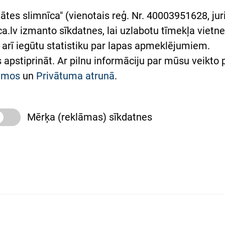
rumu slimnīcas
ātes slimnīca" (vienotais reģ. Nr. 40003951628, juri
lsts Ukrainai
.lv izmanto sīkdatnes, lai uzlabotu tīmekļa vietnes
arī iegūtu statistiku par lapas apmeklējumiem.
римка Східної лікарні
es apstiprināt. Ar pilnu informāciju par mūsu veikto
півпраця з Україною
kumos
un
Privātuma atrunā
.
Mērķa (reklāmas) sīkdatnes
slimnīca, turpmāk – Pārzinis, sīkdatņu izmantošanas
 sīkdatņu izmantošanas nosacījumiem.