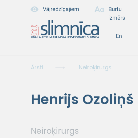
Vājredzīgajiem
Burtu
izmērs
En
Ārsti
Neiroķirurgs
Henrijs Ozoliņš
Neiroķirurgs