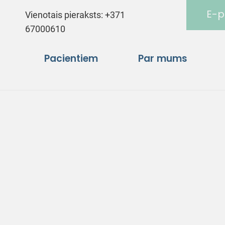
E-p
Vienotais pieraksts:
+371
67000610
Pacientiem
Par mums