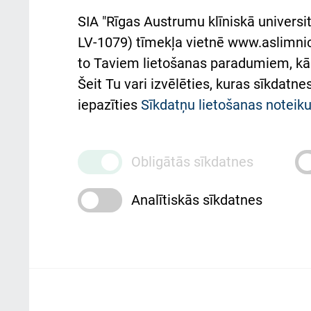
Aust
SIA "Rīgas Austrumu klīniskā universit
Pacienta
atba
LV-1079) tīmekļa vietnē www.aslimnica
atsauksmju/sūdzību
to Taviem lietošanas paradumiem, kā 
iesniegšanas kārtība
Підт
Šeit Tu vari izvēlēties, kuras sīkdatn
та с
Kā pie mums nokļūt
iepazīties
Sīkdatņu lietošanas notei
Rēķinu apmaksas
ceļvedis
Obligātās sīkdatnes
Rekvizīti un ārstniecības
Analītiskās sīkdatnes
iestādes kods 010000234
Maksas pakalpojumu
cenrādis
Rīgas Austrumu klīniskā universitātes 
personai/klientam – informāciju par