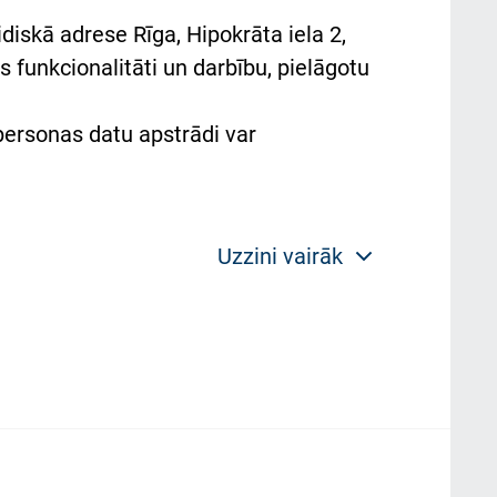
diskā adrese Rīga, Hipokrāta iela 2,
 funkcionalitāti un darbību, pielāgotu
 personas datu apstrādi var
Uzzini vairāk
 politikas mērķis ir sniegt fiziskajai