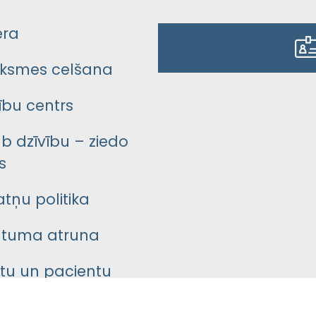
era
ksmes celšana
bu centrs
āb dzīvību – ziedo
s
atņu politika
ātuma atruna
ntu un pacientu
asgrāmata