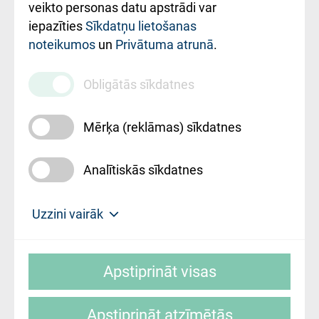
ārstniecības
veikto personas datu apstrādi var
iestādes kods
iepazīties
Sīkdatņu lietošanas
noteikumos
un
Privātuma atrunā
.
010000234
Maksas
Obligātās sīkdatnes
pakalpojumu
cenrādis
Mērķa (reklāmas) sīkdatnes
Analītiskās sīkdatnes
Uz sākumu
Uzzini vairāk
Rīgas Austrumu klīniskā universitātes
© SIA "Rīgas Austrumu klīniskā universitātes
slimnīca, turpmāk – Pārzinis, sīkdatņu
Apstiprināt visas
slimnīca"
izmantošanas politikas mērķis ir sniegt
fiziskajai personai/klientam – informāciju par
Apstiprināt atzīmētās