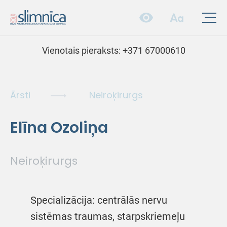
Vienotais pieraksts:
+371 67000610
Ārsti
Neiroķirurgs
Elīna Ozoliņa
Neiroķirurgs
Specializācija: centrālās nervu
sistēmas traumas, starpskriemeļu