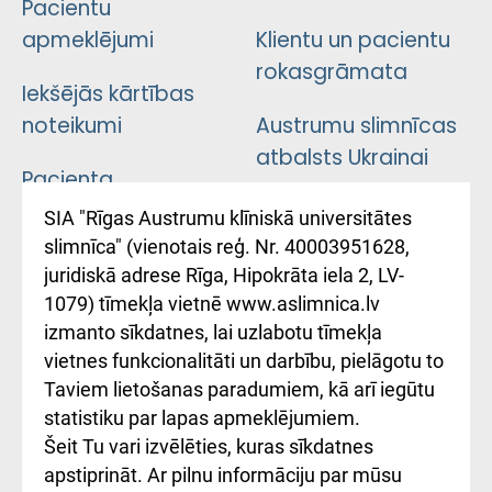
Pacientu
apmeklējumi
Klientu un pacientu
rokasgrāmata
Iekšējās kārtības
noteikumi
Austrumu slimnīcas
atbalsts Ukrainai
Pacienta
atsauksmju/sūdzību
Підтримка Східної
SIA "Rīgas Austrumu klīniskā universitātes
iesniegšanas
лікарні та співпраця з
slimnīca" (vienotais reģ. Nr. 40003951628,
kārtība
Україною
juridiskā adrese Rīga, Hipokrāta iela 2, LV-
1079) tīmekļa vietnē www.aslimnica.lv
Kā pie mums nokļūt
izmanto sīkdatnes, lai uzlabotu tīmekļa
vietnes funkcionalitāti un darbību, pielāgotu to
Rēķinu apmaksas
Taviem lietošanas paradumiem, kā arī iegūtu
ceļvedis
statistiku par lapas apmeklējumiem.
Šeit Tu vari izvēlēties, kuras sīkdatnes
Rekvizīti un
apstiprināt. Ar pilnu informāciju par mūsu