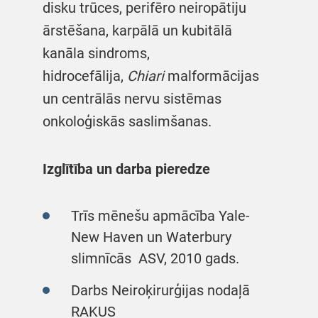
disku trūces, perifēro neiropātiju
ārstēšana, karpālā un kubitālā
kanāla sindroms,
hidrocefālija,
Chiari
malformācijas
un centrālās nervu sistēmas
onkoloģiskās saslimšanas.
Izglītība un darba pieredze
Trīs mēnešu apmācība Yale-
New Haven un Waterbury
slimnīcās ASV, 2010 gads.
Darbs Neiroķirurģijas nodaļā
RAKUS