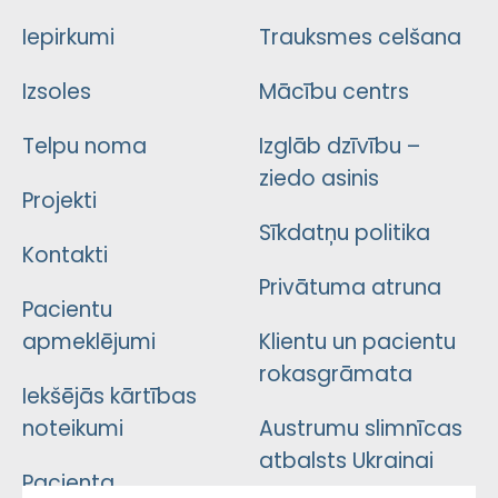
Iepirkumi
Trauksmes celšana
Izsoles
Mācību centrs
Telpu noma
Izglāb dzīvību –
ziedo asinis
Projekti
Sīkdatņu politika
Kontakti
Privātuma atruna
Pacientu
apmeklējumi
Klientu un pacientu
rokasgrāmata
Iekšējās kārtības
noteikumi
Austrumu slimnīcas
atbalsts Ukrainai
Pacienta