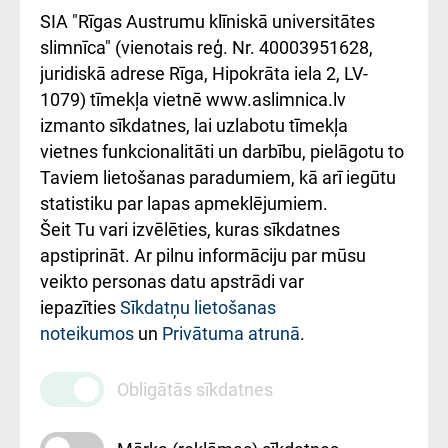
atsauksmju/sūdzību
Підтримка Східної
SIA "Rīgas Austrumu klīniskā universitātes
iesniegšanas
лікарні та співпраця з
slimnīca" (vienotais reģ. Nr. 40003951628,
kārtība
Україною
juridiskā adrese Rīga, Hipokrāta iela 2, LV-
1079) tīmekļa vietnē www.aslimnica.lv
Kā pie mums nokļūt
izmanto sīkdatnes, lai uzlabotu tīmekļa
vietnes funkcionalitāti un darbību, pielāgotu to
Rēķinu apmaksas
Taviem lietošanas paradumiem, kā arī iegūtu
ceļvedis
statistiku par lapas apmeklējumiem.
Šeit Tu vari izvēlēties, kuras sīkdatnes
Rekvizīti un
apstiprināt. Ar pilnu informāciju par mūsu
ārstniecības
veikto personas datu apstrādi var
iestādes kods
iepazīties
Sīkdatņu lietošanas
noteikumos
un
Privātuma atrunā
.
010000234
Maksas
Obligātās sīkdatnes
pakalpojumu
cenrādis