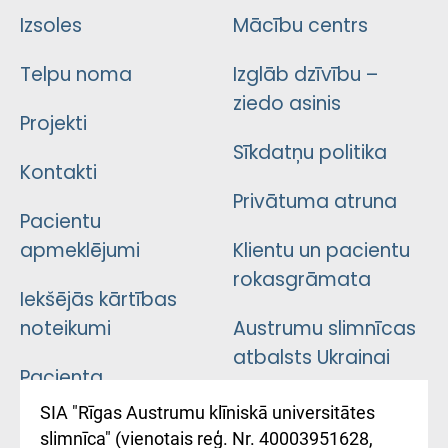
Izsoles
Mācību centrs
Telpu noma
Izglāb dzīvību –
ziedo asinis
Projekti
Sīkdatņu politika
Kontakti
Privātuma atruna
Pacientu
apmeklējumi
Klientu un pacientu
rokasgrāmata
Iekšējās kārtības
noteikumi
Austrumu slimnīcas
atbalsts Ukrainai
Pacienta
atsauksmju/sūdzību
Підтримка Східної
SIA "Rīgas Austrumu klīniskā universitātes
iesniegšanas
лікарні та співпраця з
slimnīca" (vienotais reģ. Nr. 40003951628,