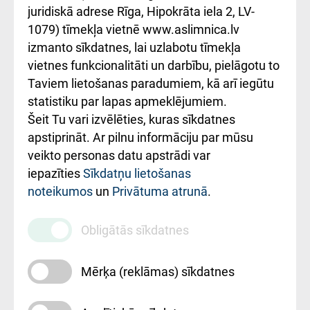
kārtība
Україною
juridiskā adrese Rīga, Hipokrāta iela 2, LV-
1079) tīmekļa vietnē www.aslimnica.lv
Kā pie mums nokļūt
izmanto sīkdatnes, lai uzlabotu tīmekļa
vietnes funkcionalitāti un darbību, pielāgotu to
Rēķinu apmaksas
Taviem lietošanas paradumiem, kā arī iegūtu
ceļvedis
statistiku par lapas apmeklējumiem.
Šeit Tu vari izvēlēties, kuras sīkdatnes
Rekvizīti un
apstiprināt. Ar pilnu informāciju par mūsu
ārstniecības
veikto personas datu apstrādi var
iestādes kods
iepazīties
Sīkdatņu lietošanas
noteikumos
un
Privātuma atrunā
.
010000234
Maksas
Obligātās sīkdatnes
pakalpojumu
cenrādis
Mērķa (reklāmas) sīkdatnes