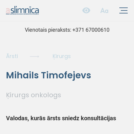
Vienotais pieraksts:
+371 67000610
Ārsti
Ķirurgs
Mihails Timofejevs
Ķirurgs onkologs
Valodas, kurās ārsts sniedz konsultācijas