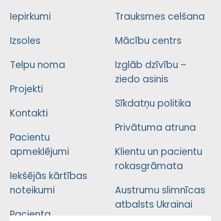
Iepirkumi
Trauksmes celšana
Izsoles
Mācību centrs
Telpu noma
Izglāb dzīvību –
ziedo asinis
Projekti
Sīkdatņu politika
Kontakti
Privātuma atruna
Pacientu
apmeklējumi
Klientu un pacientu
rokasgrāmata
Iekšējās kārtības
noteikumi
Austrumu slimnīcas
atbalsts Ukrainai
Pacienta