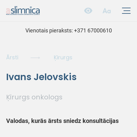
Vienotais pieraksts:
+371 67000610
Ārsti
Ķirurgs
Ivans Jelovskis
Ķirurgs onkologs
Valodas, kurās ārsts sniedz konsultācijas