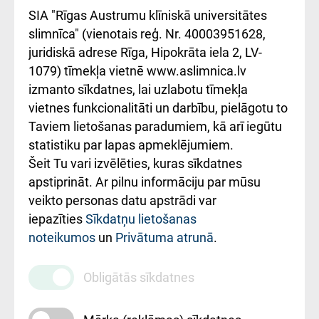
atsauksmju/sūdzību
Підтримка Східної
SIA "Rīgas Austrumu klīniskā universitātes
iesniegšanas
лікарні та співпраця з
slimnīca" (vienotais reģ. Nr. 40003951628,
kārtība
Україною
juridiskā adrese Rīga, Hipokrāta iela 2, LV-
1079) tīmekļa vietnē www.aslimnica.lv
Kā pie mums nokļūt
izmanto sīkdatnes, lai uzlabotu tīmekļa
vietnes funkcionalitāti un darbību, pielāgotu to
Rēķinu apmaksas
Taviem lietošanas paradumiem, kā arī iegūtu
ceļvedis
statistiku par lapas apmeklējumiem.
Šeit Tu vari izvēlēties, kuras sīkdatnes
Rekvizīti un
apstiprināt. Ar pilnu informāciju par mūsu
ārstniecības
veikto personas datu apstrādi var
iestādes kods
iepazīties
Sīkdatņu lietošanas
noteikumos
un
Privātuma atrunā
.
010000234
Maksas
Obligātās sīkdatnes
pakalpojumu
cenrādis