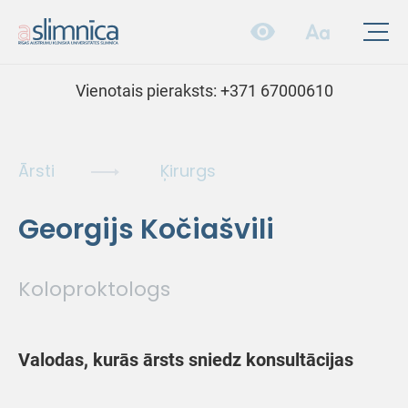
Vienotais pieraksts:
+371 67000610
Ārsti
Ķirurgs
Georgijs Kočiašvili
Koloproktologs
Valodas, kurās ārsts sniedz konsultācijas