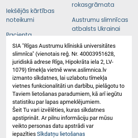
rokasgrāmata
Iekšējās kārtības
noteikumi
Austrumu slimnīcas
atbalsts Ukrainai
Pacienta
atsauksmju/sūdzību
Підтримка Східної
SIA "Rīgas Austrumu klīniskā universitātes
iesniegšanas
лікарні та співпраця з
slimnīca" (vienotais reģ. Nr. 40003951628,
kārtība
Україною
juridiskā adrese Rīga, Hipokrāta iela 2, LV-
1079) tīmekļa vietnē www.aslimnica.lv
Kā pie mums nokļūt
izmanto sīkdatnes, lai uzlabotu tīmekļa
vietnes funkcionalitāti un darbību, pielāgotu to
Rēķinu apmaksas
Taviem lietošanas paradumiem, kā arī iegūtu
ceļvedis
statistiku par lapas apmeklējumiem.
Šeit Tu vari izvēlēties, kuras sīkdatnes
Rekvizīti un
apstiprināt. Ar pilnu informāciju par mūsu
ārstniecības
veikto personas datu apstrādi var
iestādes kods
iepazīties
Sīkdatņu lietošanas