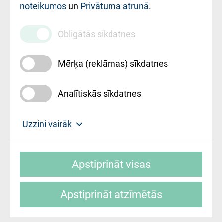
noteikumos
un
Privātuma atrunā
.
010000234
Maksas
Obligātās sīkdatnes
pakalpojumu
cenrādis
Mērķa (reklāmas) sīkdatnes
Analītiskās sīkdatnes
Uz sākumu
Uzzini vairāk
Rīgas Austrumu klīniskā universitātes
© SIA "Rīgas Austrumu klīniskā universitātes
slimnīca, turpmāk – Pārzinis, sīkdatņu
Apstiprināt visas
slimnīca"
izmantošanas politikas mērķis ir sniegt
fiziskajai personai/klientam – informāciju par
Apstiprināt atzīmētās
sīkdatņu izmantošanas nosacījumiem.
Mājas lapas izstrāde: