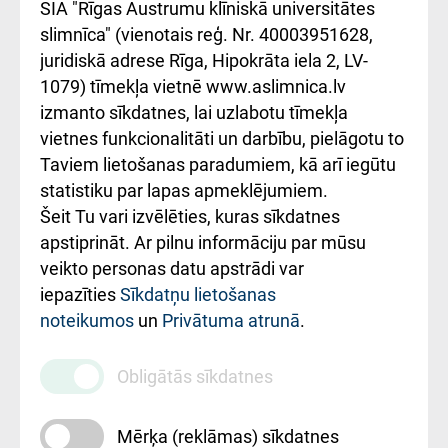
atsauksmju/sūdzību
Підтримка Східної
SIA "Rīgas Austrumu klīniskā universitātes
iesniegšanas
лікарні та співпраця з
slimnīca" (vienotais reģ. Nr. 40003951628,
kārtība
Україною
juridiskā adrese Rīga, Hipokrāta iela 2, LV-
1079) tīmekļa vietnē www.aslimnica.lv
Kā pie mums nokļūt
izmanto sīkdatnes, lai uzlabotu tīmekļa
vietnes funkcionalitāti un darbību, pielāgotu to
Rēķinu apmaksas
Taviem lietošanas paradumiem, kā arī iegūtu
ceļvedis
statistiku par lapas apmeklējumiem.
Šeit Tu vari izvēlēties, kuras sīkdatnes
Rekvizīti un
apstiprināt. Ar pilnu informāciju par mūsu
ārstniecības
veikto personas datu apstrādi var
iestādes kods
iepazīties
Sīkdatņu lietošanas
noteikumos
un
Privātuma atrunā
.
010000234
Maksas
Obligātās sīkdatnes
pakalpojumu
cenrādis
Mērķa (reklāmas) sīkdatnes