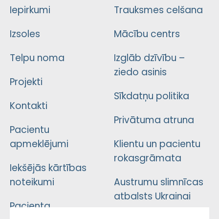
Iepirkumi
Trauksmes celšana
Izsoles
Mācību centrs
Telpu noma
Izglāb dzīvību –
ziedo asinis
Projekti
Sīkdatņu politika
Kontakti
Privātuma atruna
Pacientu
apmeklējumi
Klientu un pacientu
rokasgrāmata
Iekšējās kārtības
noteikumi
Austrumu slimnīcas
atbalsts Ukrainai
Pacienta