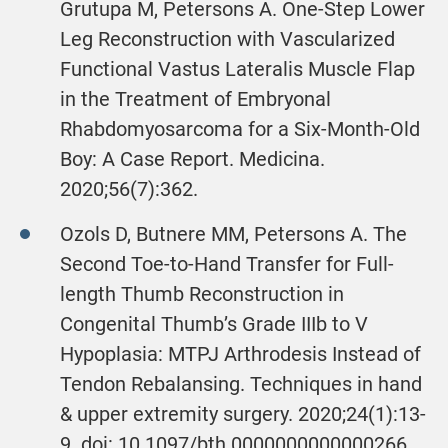
Grutupa M, Petersons A. One-Step Lower
Leg Reconstruction with Vascularized
Functional Vastus Lateralis Muscle Flap
in the Treatment of Embryonal
Rhabdomyosarcoma for a Six-Month-Old
Boy: A Case Report. Medicina.
2020;56(7):362.
Ozols D, Butnere MM, Petersons A. The
Second Toe-to-Hand Transfer for Full-
length Thumb Reconstruction in
Congenital Thumb’s Grade IIIb to V
Hypoplasia: MTPJ Arthrodesis Instead of
Tendon Rebalansing. Techniques in hand
& upper extremity surgery. 2020;24(1):13-
9. doi: 10.1097/bth.0000000000000266.