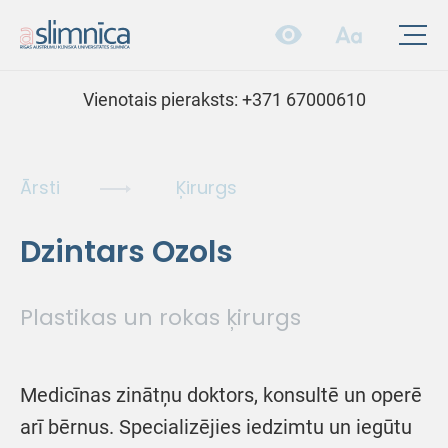
Vienotais pieraksts:
+371 67000610
Ārsti
Ķirurgs
Dzintars Ozols
Plastikas un rokas ķirurgs
Medicīnas zinātņu doktors, konsultē un operē
arī bērnus. Specializējies iedzimtu un iegūtu