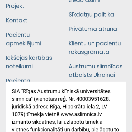
ziedo asinis
Projekti
Sīkdatņu politika
Kontakti
Privātuma atruna
Pacientu
apmeklējumi
Klientu un pacientu
rokasgrāmata
Iekšējās kārtības
noteikumi
Austrumu slimnīcas
atbalsts Ukrainai
Pacienta
atsauksmju/sūdzību
Підтримка Східної
SIA "Rīgas Austrumu klīniskā universitātes
iesniegšanas
лікарні та співпраця з
slimnīca" (vienotais reģ. Nr. 40003951628,
kārtība
Україною
juridiskā adrese Rīga, Hipokrāta iela 2, LV-
1079) tīmekļa vietnē www.aslimnica.lv
Kā pie mums nokļūt
izmanto sīkdatnes, lai uzlabotu tīmekļa
vietnes funkcionalitāti un darbību, pielāgotu to