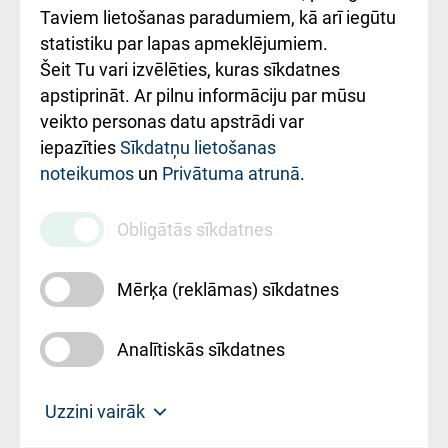
Rēķinu apmaksas
Taviem lietošanas paradumiem, kā arī iegūtu
ceļvedis
statistiku par lapas apmeklējumiem.
Šeit Tu vari izvēlēties, kuras sīkdatnes
Rekvizīti un
apstiprināt. Ar pilnu informāciju par mūsu
ārstniecības
veikto personas datu apstrādi var
iestādes kods
iepazīties
Sīkdatņu lietošanas
noteikumos
un
Privātuma atrunā
.
010000234
Maksas
Obligātās sīkdatnes
pakalpojumu
cenrādis
Mērķa (reklāmas) sīkdatnes
Analītiskās sīkdatnes
Uz sākumu
Uzzini vairāk