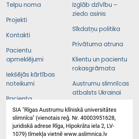
Telpu noma
Izglāb dzīvību –
ziedo asinis
Projekti
Sīkdatņu politika
Kontakti
Privātuma atruna
Pacientu
apmeklējumi
Klientu un pacientu
rokasgrāmata
Iekšējās kārtības
noteikumi
Austrumu slimnīcas
atbalsts Ukrainai
Pacienta
atsauksmju/sūdzību
Підтримка Східної
SIA "Rīgas Austrumu klīniskā universitātes
iesniegšanas
лікарні та співпраця з
slimnīca" (vienotais reģ. Nr. 40003951628,
kārtība
Україною
juridiskā adrese Rīga, Hipokrāta iela 2, LV-
1079) tīmekļa vietnē www.aslimnica.lv