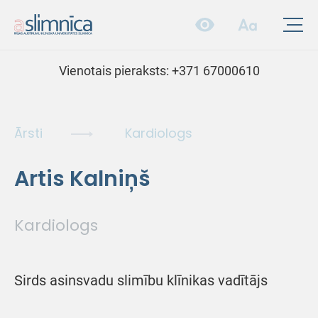
Vienotais pieraksts:
+371 67000610
Ārsti
Kardiologs
Artis Kalniņš
Kardiologs
Sirds asinsvadu slimību klīnikas vadītājs