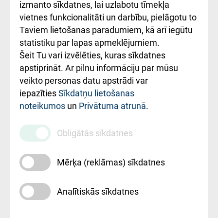
Kā pie mums nokļūt
izmanto sīkdatnes, lai uzlabotu tīmekļa
vietnes funkcionalitāti un darbību, pielāgotu to
Rēķinu apmaksas
Taviem lietošanas paradumiem, kā arī iegūtu
ceļvedis
statistiku par lapas apmeklējumiem.
Šeit Tu vari izvēlēties, kuras sīkdatnes
Rekvizīti un
apstiprināt. Ar pilnu informāciju par mūsu
ārstniecības
veikto personas datu apstrādi var
iestādes kods
iepazīties
Sīkdatņu lietošanas
noteikumos
un
Privātuma atrunā
.
010000234
Maksas
Obligātās sīkdatnes
pakalpojumu
cenrādis
Mērķa (reklāmas) sīkdatnes
Analītiskās sīkdatnes
Uz sākumu