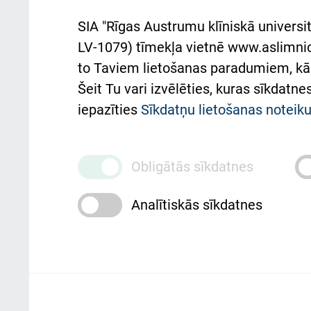
Aust
SIA "Rīgas Austrumu klīniskā universit
Pacienta
atba
LV-1079) tīmekļa vietnē www.aslimnica
atsauksmju/sūdzību
to Taviem lietošanas paradumiem, kā 
iesniegšanas kārtība
Підт
Šeit Tu vari izvēlēties, kuras sīkdatn
та с
Kā pie mums nokļūt
iepazīties
Sīkdatņu lietošanas notei
Rēķinu apmaksas
ceļvedis
Obligātās sīkdatnes
Rekvizīti un ārstniecības
Analītiskās sīkdatnes
iestādes kods 010000234
Maksas pakalpojumu
cenrādis
Rīgas Austrumu klīniskā universitātes 
personai/klientam – informāciju par