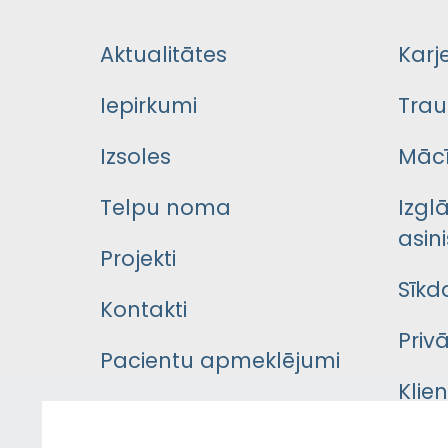
Aktualitātes
Karj
Iepirkumi
Trau
Izsoles
Mācī
Telpu noma
Izgl
asini
Projekti
Sīkd
Kontakti
Priv
Pacientu apmeklējumi
Klie
Iekšējās kārtības
rok
noteikumi