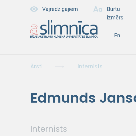
Vājredzīgajiem
Burtu
izmērs
En
Ārsti
Internists
Edmunds Jans
Internists