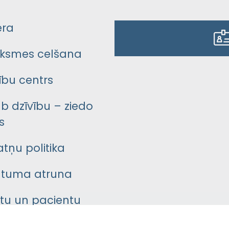
era
ksmes celšana
bu centrs
āb dzīvību – ziedo
s
atņu politika
ātuma atruna
ntu un pacientu
asgrāmata