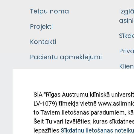
Telpu noma
Izgl
asini
Projekti
Sīkd
Kontakti
Priv
Pacientu apmeklējumi
Klie
Iekšējās kārtības
rok
noteikumi
Aust
SIA "Rīgas Austrumu klīniskā universit
Pacienta
atba
LV-1079) tīmekļa vietnē www.aslimnica
atsauksmju/sūdzību
to Taviem lietošanas paradumiem, kā 
iesniegšanas kārtība
Підт
Šeit Tu vari izvēlēties, kuras sīkdatn
та с
Kā pie mums nokļūt
iepazīties
Sīkdatņu lietošanas notei