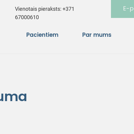
E-p
Vienotais pieraksts:
+371
67000610
Pacientiem
Par mums
cuma