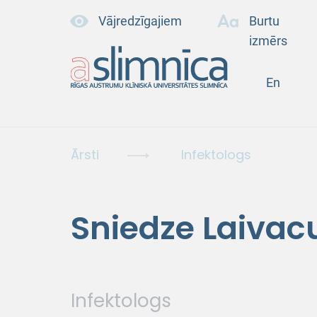
Vājredzīgajiem
Burtu
izmērs
En
Ārsti
Infektologs
Sniedze Laiva
Infektologs