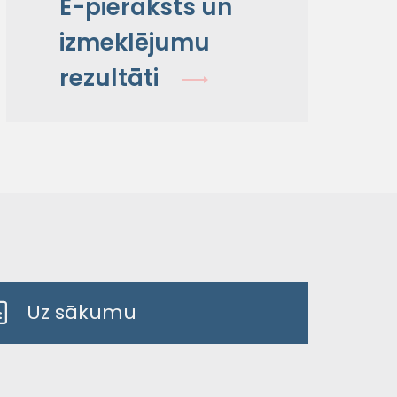
E-pieraksts un
izmeklējumu
rezultāti
Uz sākumu