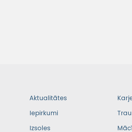
Aktualitātes
Karj
Iepirkumi
Trau
Izsoles
Mācī