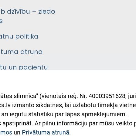
āb dzīvību – ziedo
s
atņu politika
ātuma atruna
ntu un pacientu
asgrāmata
rumu slimnīcas
ātes slimnīca" (vienotais reģ. Nr. 40003951628, juri
lsts Ukrainai
.lv izmanto sīkdatnes, lai uzlabotu tīmekļa vietnes
arī iegūtu statistiku par lapas apmeklējumiem.
римка Східної лікарні
es apstiprināt. Ar pilnu informāciju par mūsu veikto
півпраця з Україною
kumos
un
Privātuma atrunā
.