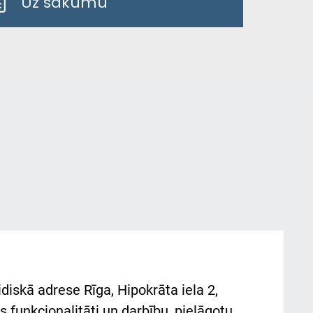
Uz sākumu
diskā adrese Rīga, Hipokrāta iela 2,
 funkcionalitāti un darbību, pielāgotu