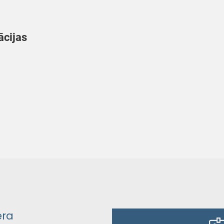
ācijas
era