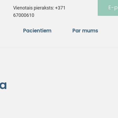
E-p
Vienotais pieraksts:
+371
67000610
Pacientiem
Par mums
ņa