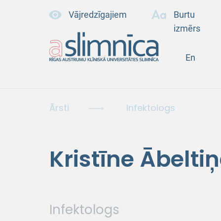
Vājredzīgajiem
Burtu
izmērs
En
Ārsti
Infektologs
Kristīne Ābelti
Infektologs