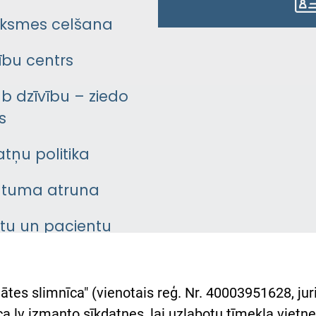
ksmes celšana
bu centrs
āb dzīvību – ziedo
s
atņu politika
ātuma atruna
ntu un pacientu
asgrāmata
rumu slimnīcas
ātes slimnīca" (vienotais reģ. Nr. 40003951628, juri
lsts Ukrainai
.lv izmanto sīkdatnes, lai uzlabotu tīmekļa vietnes