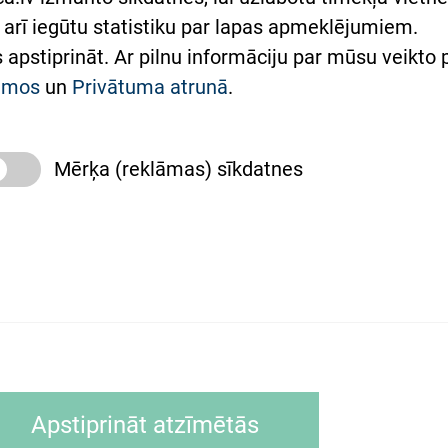
arī iegūtu statistiku par lapas apmeklējumiem.
римка Східної лікарні
es apstiprināt. Ar pilnu informāciju par mūsu veikto
півпраця з Україною
kumos
un
Privātuma atrunā
.
Mērķa (reklāmas) sīkdatnes
slimnīca, turpmāk – Pārzinis, sīkdatņu izmantošanas
 sīkdatņu izmantošanas nosacījumiem.
as tīmekļa pārlūkprogramma (piemēram, Internet, Ex
Apstiprināt atzīmētās
ālrunī, planšetē) brīdī, kad lietotājs apmeklē tīmekļa