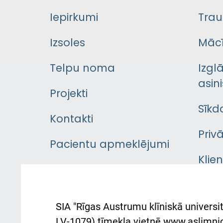
Iepirkumi
Trau
Izsoles
Mācī
Telpu noma
Izgl
asini
Projekti
Sīkd
Kontakti
Priv
Pacientu apmeklējumi
Klie
Iekšējās kārtības
rok
noteikumi
Aust
SIA "Rīgas Austrumu klīniskā universit
Pacienta
atba
LV-1079) tīmekļa vietnē www.aslimnica