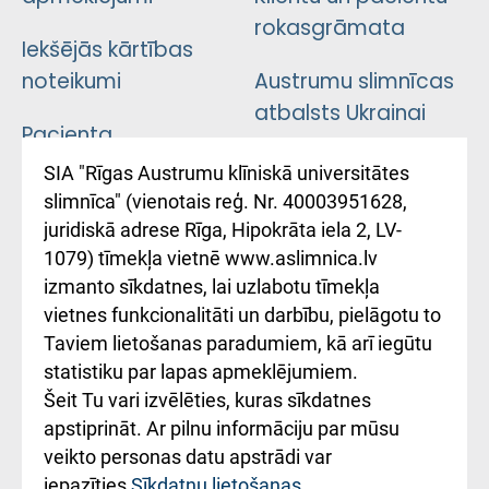
rokasgrāmata
Iekšējās kārtības
noteikumi
Austrumu slimnīcas
atbalsts Ukrainai
Pacienta
atsauksmju/sūdzību
Підтримка Східної
SIA "Rīgas Austrumu klīniskā universitātes
iesniegšanas
лікарні та співпраця з
slimnīca" (vienotais reģ. Nr. 40003951628,
kārtība
Україною
juridiskā adrese Rīga, Hipokrāta iela 2, LV-
1079) tīmekļa vietnē www.aslimnica.lv
Kā pie mums nokļūt
izmanto sīkdatnes, lai uzlabotu tīmekļa
vietnes funkcionalitāti un darbību, pielāgotu to
Rēķinu apmaksas
Taviem lietošanas paradumiem, kā arī iegūtu
ceļvedis
statistiku par lapas apmeklējumiem.
Šeit Tu vari izvēlēties, kuras sīkdatnes
Rekvizīti un
apstiprināt. Ar pilnu informāciju par mūsu
ārstniecības
veikto personas datu apstrādi var
iestādes kods
iepazīties
Sīkdatņu lietošanas