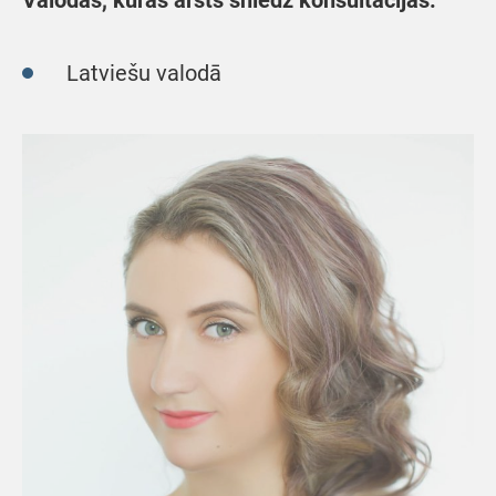
Valodas, kurās ārsts sniedz konsultācijas:
Latviešu valodā