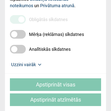
noteikumos
un
Privātuma atrunā
.
010000234
Maksas
Obligātās sīkdatnes
pakalpojumu
cenrādis
Mērķa (reklāmas) sīkdatnes
Analītiskās sīkdatnes
Uz sākumu
Uzzini vairāk
Rīgas Austrumu klīniskā universitātes
© SIA "Rīgas Austrumu klīniskā universitātes
slimnīca, turpmāk – Pārzinis, sīkdatņu
Apstiprināt visas
slimnīca"
izmantošanas politikas mērķis ir sniegt
fiziskajai personai/klientam – informāciju par
Apstiprināt atzīmētās
sīkdatņu izmantošanas nosacījumiem.
Mājas lapas izstrāde: