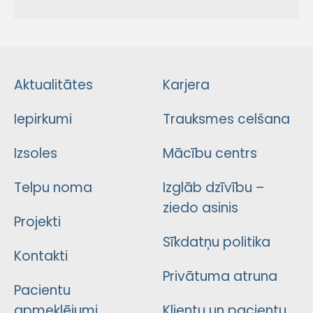
Aktualitātes
Karjera
Iepirkumi
Trauksmes celšana
Izsoles
Mācību centrs
Telpu noma
Izglāb dzīvību –
ziedo asinis
Projekti
Sīkdatņu politika
Kontakti
Privātuma atruna
Pacientu
apmeklējumi
Klientu un pacientu