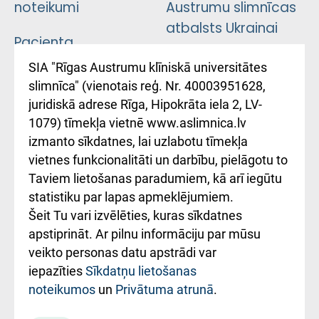
noteikumi
Austrumu slimnīcas
atbalsts Ukrainai
Pacienta
atsauksmju/sūdzību
Підтримка Східної
SIA "Rīgas Austrumu klīniskā universitātes
iesniegšanas
лікарні та співпраця з
slimnīca" (vienotais reģ. Nr. 40003951628,
kārtība
Україною
juridiskā adrese Rīga, Hipokrāta iela 2, LV-
1079) tīmekļa vietnē www.aslimnica.lv
Kā pie mums nokļūt
izmanto sīkdatnes, lai uzlabotu tīmekļa
vietnes funkcionalitāti un darbību, pielāgotu to
Rēķinu apmaksas
Taviem lietošanas paradumiem, kā arī iegūtu
ceļvedis
statistiku par lapas apmeklējumiem.
Šeit Tu vari izvēlēties, kuras sīkdatnes
Rekvizīti un
apstiprināt. Ar pilnu informāciju par mūsu
ārstniecības
veikto personas datu apstrādi var
iestādes kods
iepazīties
Sīkdatņu lietošanas
noteikumos
un
Privātuma atrunā
.
010000234