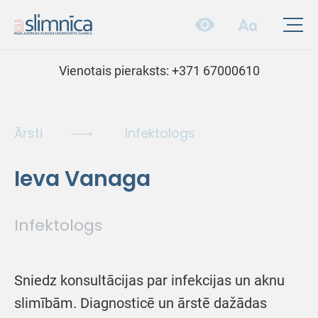
Vienotais pieraksts:
+371 67000610
Ārsti
Infektologs
Ieva Vanaga
Infektologs
Sniedz konsultācijas par infekcijas un aknu
slimībām. Diagnosticē un ārstē dažādas