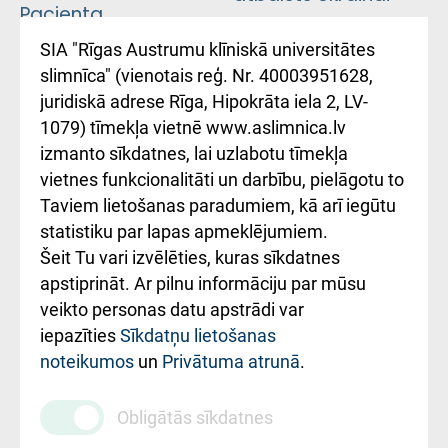
Pacienta
atsauksmju/sūdzību
Підтримка Східної
SIA "Rīgas Austrumu klīniskā universitātes
iesniegšanas
лікарні та співпраця з
slimnīca" (vienotais reģ. Nr. 40003951628,
kārtība
Україною
juridiskā adrese Rīga, Hipokrāta iela 2, LV-
1079) tīmekļa vietnē www.aslimnica.lv
Kā pie mums nokļūt
izmanto sīkdatnes, lai uzlabotu tīmekļa
vietnes funkcionalitāti un darbību, pielāgotu to
Rēķinu apmaksas
Taviem lietošanas paradumiem, kā arī iegūtu
ceļvedis
statistiku par lapas apmeklējumiem.
Šeit Tu vari izvēlēties, kuras sīkdatnes
Rekvizīti un
apstiprināt. Ar pilnu informāciju par mūsu
ārstniecības
veikto personas datu apstrādi var
iestādes kods
iepazīties
Sīkdatņu lietošanas
noteikumos
un
Privātuma atrunā
.
010000234
Maksas
Obligātās sīkdatnes
pakalpojumu