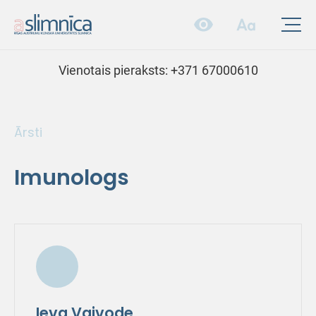
Vienotais pieraksts:
+371 67000610
Ārsti
Imunologs
Ieva Vaivode