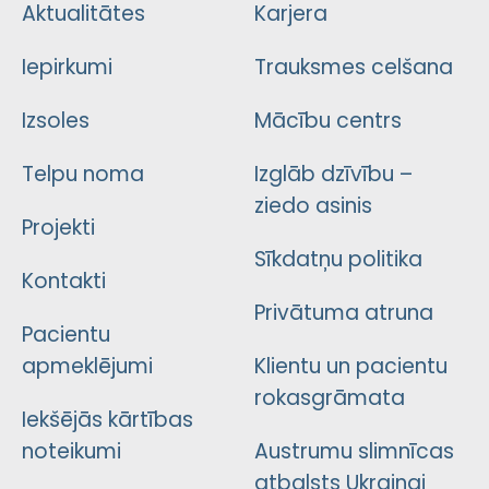
Aktualitātes
Karjera
Iepirkumi
Trauksmes celšana
Izsoles
Mācību centrs
Telpu noma
Izglāb dzīvību –
ziedo asinis
Projekti
Sīkdatņu politika
Kontakti
Privātuma atruna
Pacientu
apmeklējumi
Klientu un pacientu
rokasgrāmata
Iekšējās kārtības
noteikumi
Austrumu slimnīcas
atbalsts Ukrainai