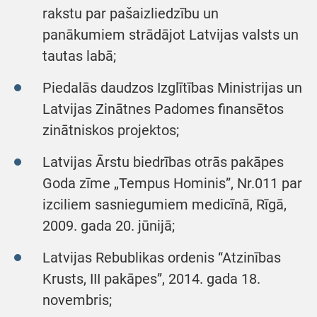
rakstu par pašaizliedzību un
panākumiem strādājot Latvijas valsts un
tautas labā;
Piedalās daudzos Izglītības Ministrijas un
Latvijas Zinātnes Padomes finansētos
zinātniskos projektos;
Latvijas Ārstu biedrības otrās pakāpes
Goda zīme „Tempus Hominis”, Nr.011 par
izciliem sasniegumiem medicīnā, Rīgā,
2009. gada 20. jūnijā;
Latvijas Rebublikas ordenis “Atzinības
Krusts, III pakāpes”, 2014. gada 18.
novembris;