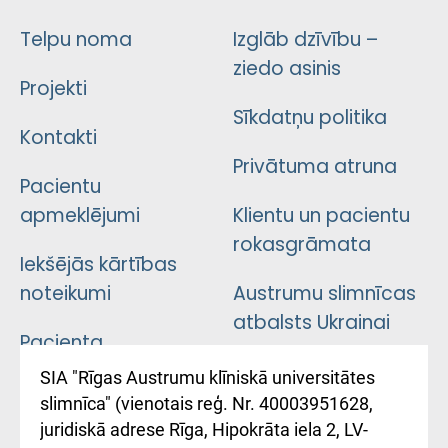
Telpu noma
Izglāb dzīvību –
ziedo asinis
Projekti
Sīkdatņu politika
Kontakti
Privātuma atruna
Pacientu
apmeklējumi
Klientu un pacientu
rokasgrāmata
Iekšējās kārtības
noteikumi
Austrumu slimnīcas
atbalsts Ukrainai
Pacienta
atsauksmju/sūdzību
Підтримка Східної
SIA "Rīgas Austrumu klīniskā universitātes
iesniegšanas
лікарні та співпраця з
slimnīca" (vienotais reģ. Nr. 40003951628,
kārtība
Україною
juridiskā adrese Rīga, Hipokrāta iela 2, LV-