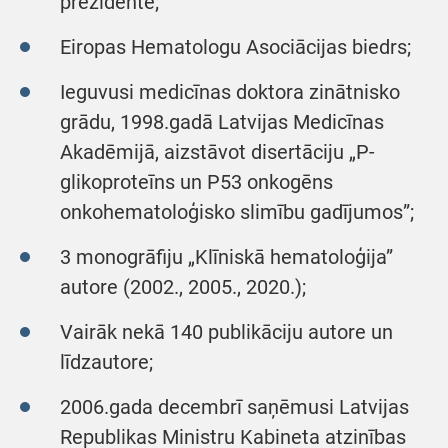
prezidente;
Eiropas Hematologu Asociācijas biedrs;
Ieguvusi medicīnas doktora zinātnisko
grādu, 1998.gadā Latvijas Medicīnas
Akadēmijā, aizstāvot disertāciju „P-
glikoproteīns un P53 onkogēns
onkohematoloģisko slimību gadījumos”;
3 monogrāfiju „Klīniskā hematoloģija”
autore (2002., 2005., 2020.);
Vairāk nekā 140 publikāciju autore un
līdzautore;
2006.gada decembrī saņēmusi Latvijas
Republikas Ministru Kabineta atzinības