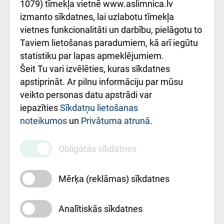
1079) tīmekļa vietnē www.aslimnica.lv
Kā pie mums nokļūt
izmanto sīkdatnes, lai uzlabotu tīmekļa
vietnes funkcionalitāti un darbību, pielāgotu to
Rēķinu apmaksas
Taviem lietošanas paradumiem, kā arī iegūtu
ceļvedis
statistiku par lapas apmeklējumiem.
Šeit Tu vari izvēlēties, kuras sīkdatnes
Rekvizīti un
apstiprināt. Ar pilnu informāciju par mūsu
ārstniecības
veikto personas datu apstrādi var
iestādes kods
iepazīties
Sīkdatņu lietošanas
noteikumos
un
Privātuma atrunā
.
010000234
Maksas
Obligātās sīkdatnes
pakalpojumu
cenrādis
Mērķa (reklāmas) sīkdatnes
Analītiskās sīkdatnes
Uz sākumu