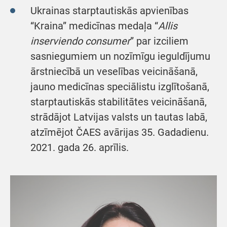
Ukrainas starptautiskās apvienības
“Kraina” medicīnas medaļa “
Allis
inserviendo consumer
” par izciliem
sasniegumiem un nozīmīgu ieguldījumu
ārstniecībā un veselības veicināšanā,
jauno medicīnas speciālistu izglītošanā,
starptautiskās stabilitātes veicināšanā,
strādājot Latvijas valsts un tautas labā,
atzīmējot ČAES avārijas 35. Gadadienu.
2021. gada 26. aprīlis.