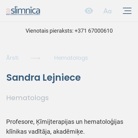
Vienotais pieraksts:
+371 67000610
Ārsti
Hematologs
Sandra Lejniece
Hematologs
Profesore, Ķīmijterapijas un hematoloģijas
klīnikas vadītāja, akadēmiķe.