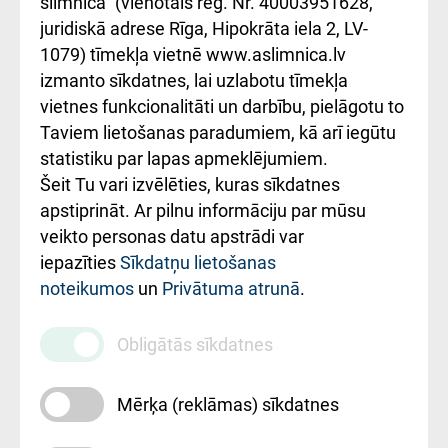
slimnīca" (vienotais reģ. Nr. 40003951628,
kārtība
Україною
juridiskā adrese Rīga, Hipokrāta iela 2, LV-
1079) tīmekļa vietnē www.aslimnica.lv
Kā pie mums nokļūt
izmanto sīkdatnes, lai uzlabotu tīmekļa
vietnes funkcionalitāti un darbību, pielāgotu to
Rēķinu apmaksas
Taviem lietošanas paradumiem, kā arī iegūtu
ceļvedis
statistiku par lapas apmeklējumiem.
Šeit Tu vari izvēlēties, kuras sīkdatnes
Rekvizīti un
apstiprināt. Ar pilnu informāciju par mūsu
ārstniecības
veikto personas datu apstrādi var
iestādes kods
iepazīties
Sīkdatņu lietošanas
noteikumos
un
Privātuma atrunā
.
010000234
Maksas
Obligātās sīkdatnes
pakalpojumu
cenrādis
Mērķa (reklāmas) sīkdatnes