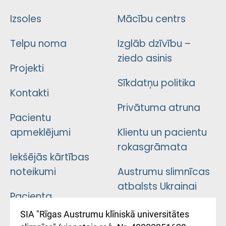
Izsoles
Mācību centrs
Telpu noma
Izglāb dzīvību –
ziedo asinis
Projekti
Sīkdatņu politika
Kontakti
Privātuma atruna
Pacientu
apmeklējumi
Klientu un pacientu
rokasgrāmata
Iekšējās kārtības
noteikumi
Austrumu slimnīcas
atbalsts Ukrainai
Pacienta
atsauksmju/sūdzību
Підтримка Східної
SIA "Rīgas Austrumu klīniskā universitātes
iesniegšanas
лікарні та співпраця з