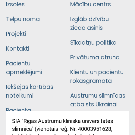
Izsoles
Mācību centrs
Telpu noma
Izglāb dzīvību –
ziedo asinis
Projekti
Sīkdatņu politika
Kontakti
Privātuma atruna
Pacientu
apmeklējumi
Klientu un pacientu
rokasgrāmata
Iekšējās kārtības
noteikumi
Austrumu slimnīcas
atbalsts Ukrainai
Pacienta
atsauksmju/sūdzību
Підтримка Східної
SIA "Rīgas Austrumu klīniskā universitātes
iesniegšanas
лікарні та співпраця з
slimnīca" (vienotais reģ. Nr. 40003951628,