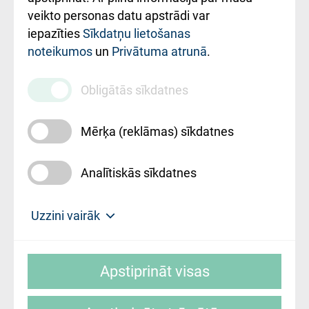
ārstniecības
veikto personas datu apstrādi var
iestādes kods
iepazīties
Sīkdatņu lietošanas
noteikumos
un
Privātuma atrunā
.
010000234
Maksas
Obligātās sīkdatnes
pakalpojumu
cenrādis
Mērķa (reklāmas) sīkdatnes
Analītiskās sīkdatnes
Uz sākumu
Uzzini vairāk
Rīgas Austrumu klīniskā universitātes
© SIA "Rīgas Austrumu klīniskā universitātes
slimnīca, turpmāk – Pārzinis, sīkdatņu
Apstiprināt visas
slimnīca"
izmantošanas politikas mērķis ir sniegt
fiziskajai personai/klientam – informāciju par