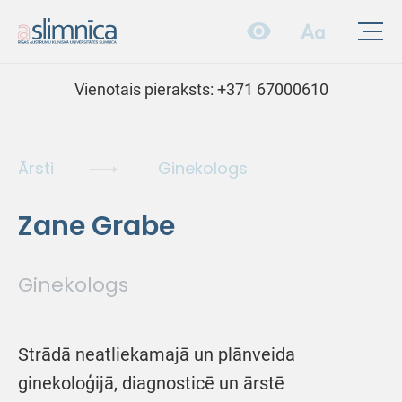
Vienotais pieraksts:
+371 67000610
Ārsti
Ginekologs
Zane Grabe
Ginekologs
Strādā neatliekamajā un plānveida
ginekoloģijā, diagnosticē un ārstē