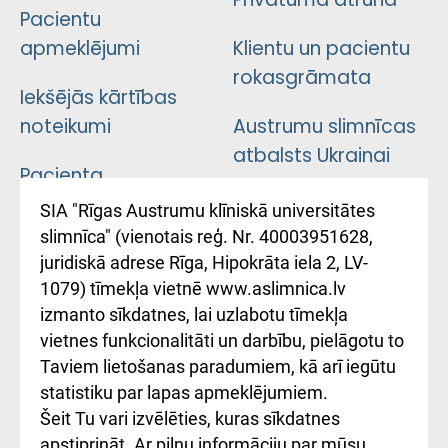
Pacientu
apmeklējumi
Klientu un pacientu
rokasgrāmata
Iekšējās kārtības
noteikumi
Austrumu slimnīcas
atbalsts Ukrainai
Pacienta
atsauksmju/sūdzību
Підтримка Східної
SIA "Rīgas Austrumu klīniskā universitātes
iesniegšanas
лікарні та співпраця з
slimnīca" (vienotais reģ. Nr. 40003951628,
kārtība
Україною
juridiskā adrese Rīga, Hipokrāta iela 2, LV-
1079) tīmekļa vietnē www.aslimnica.lv
Kā pie mums nokļūt
izmanto sīkdatnes, lai uzlabotu tīmekļa
vietnes funkcionalitāti un darbību, pielāgotu to
Rēķinu apmaksas
Taviem lietošanas paradumiem, kā arī iegūtu
ceļvedis
statistiku par lapas apmeklējumiem.
Šeit Tu vari izvēlēties, kuras sīkdatnes
Rekvizīti un
apstiprināt. Ar pilnu informāciju par mūsu