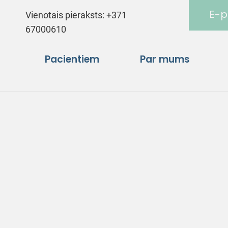
E-p
Vienotais pieraksts:
+371
67000610
Pacientiem
Par mums