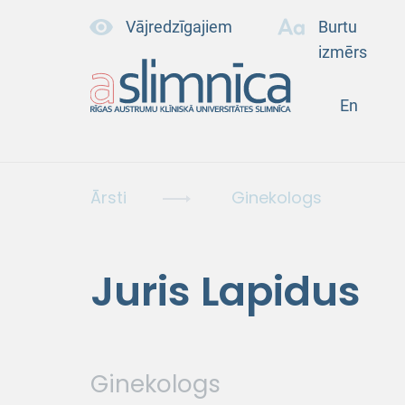
Vājredzīgajiem
Burtu
izmērs
En
Ārsti
Ginekologs
Juris Lapidus
Ginekologs