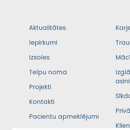
Aktualitātes
Karj
Iepirkumi
Trau
Izsoles
Mācī
Telpu noma
Izgl
asini
Projekti
Sīkd
Kontakti
Priv
Pacientu apmeklējumi
Klie