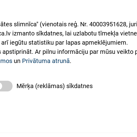
asgrāmata
rumu slimnīcas
ātes slimnīca" (vienotais reģ. Nr. 40003951628, juri
lsts Ukrainai
.lv izmanto sīkdatnes, lai uzlabotu tīmekļa vietnes
arī iegūtu statistiku par lapas apmeklējumiem.
римка Східної лікарні
es apstiprināt. Ar pilnu informāciju par mūsu veikto
півпраця з Україною
kumos
un
Privātuma atrunā
.
Mērķa (reklāmas) sīkdatnes