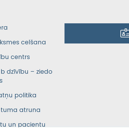
era
ksmes celšana
bu centrs
āb dzīvību – ziedo
s
atņu politika
ātuma atruna
ntu un pacientu