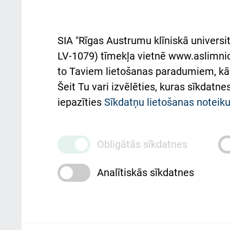
Iekšējās kārtības
rok
noteikumi
Aust
SIA "Rīgas Austrumu klīniskā universit
Pacienta
atba
LV-1079) tīmekļa vietnē www.aslimnica
atsauksmju/sūdzību
to Taviem lietošanas paradumiem, kā 
iesniegšanas kārtība
Підт
Šeit Tu vari izvēlēties, kuras sīkdatn
та с
iepazīties
Sīkdatņu lietošanas notei
Kā pie mums nokļūt
Rēķinu apmaksas
Obligātās sīkdatnes
ceļvedis
Rekvizīti un ārstniecības
Analītiskās sīkdatnes
iestādes kods 010000234
Maksas pakalpojumu
cenrādis