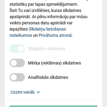
ceļvedis
statistiku par lapas apmeklējumiem.
Šeit Tu vari izvēlēties, kuras sīkdatnes
Rekvizīti un
apstiprināt. Ar pilnu informāciju par mūsu
ārstniecības
veikto personas datu apstrādi var
iestādes kods
iepazīties
Sīkdatņu lietošanas
noteikumos
un
Privātuma atrunā
.
010000234
Maksas
Obligātās sīkdatnes
pakalpojumu
cenrādis
Mērķa (reklāmas) sīkdatnes
Analītiskās sīkdatnes
Uz sākumu
Uzzini vairāk
Rīgas Austrumu klīniskā universitātes