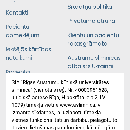
Sīkdatņu politika
Kontakti
Privātuma atruna
Pacientu
apmeklējumi
Klientu un pacientu
rokasgrāmata
Iekšējās kārtības
noteikumi
Austrumu slimnīcas
atbalsts Ukrainai
Pacienta
atsauksmju/sūdzību
Підтримка Східної
SIA "Rīgas Austrumu klīniskā universitātes
iesniegšanas
лікарні та співпраця з
slimnīca" (vienotais reģ. Nr. 40003951628,
kārtība
Україною
juridiskā adrese Rīga, Hipokrāta iela 2, LV-
1079) tīmekļa vietnē www.aslimnica.lv
Kā pie mums nokļūt
izmanto sīkdatnes, lai uzlabotu tīmekļa
vietnes funkcionalitāti un darbību, pielāgotu to
Rēķinu apmaksas
Taviem lietošanas paradumiem, kā arī iegūtu