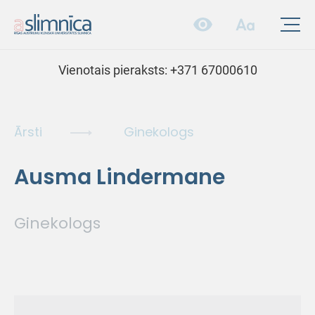
Vienotais pieraksts:
+371 67000610
Ārsti
Ginekologs
Ausma Lindermane
Ginekologs