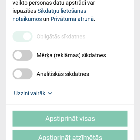
ārstniecības
veikto personas datu apstrādi var
iestādes kods
iepazīties
Sīkdatņu lietošanas
noteikumos
un
Privātuma atrunā
.
010000234
Maksas
Obligātās sīkdatnes
pakalpojumu
cenrādis
Mērķa (reklāmas) sīkdatnes
Analītiskās sīkdatnes
Uz sākumu
Uzzini vairāk
Rīgas Austrumu klīniskā universitātes
© SIA "Rīgas Austrumu klīniskā universitātes
slimnīca, turpmāk – Pārzinis, sīkdatņu
Apstiprināt visas
slimnīca"
izmantošanas politikas mērķis ir sniegt
fiziskajai personai/klientam – informāciju par
Apstiprināt atzīmētās