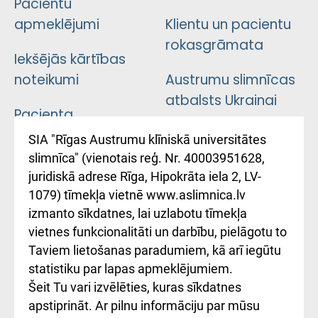
Pacientu
apmeklējumi
Klientu un pacientu
rokasgrāmata
Iekšējās kārtības
noteikumi
Austrumu slimnīcas
atbalsts Ukrainai
Pacienta
atsauksmju/sūdzību
Підтримка Східної
SIA "Rīgas Austrumu klīniskā universitātes
iesniegšanas
лікарні та співпраця з
slimnīca" (vienotais reģ. Nr. 40003951628,
kārtība
Україною
juridiskā adrese Rīga, Hipokrāta iela 2, LV-
1079) tīmekļa vietnē www.aslimnica.lv
Kā pie mums nokļūt
izmanto sīkdatnes, lai uzlabotu tīmekļa
vietnes funkcionalitāti un darbību, pielāgotu to
Rēķinu apmaksas
Taviem lietošanas paradumiem, kā arī iegūtu
ceļvedis
statistiku par lapas apmeklējumiem.
Šeit Tu vari izvēlēties, kuras sīkdatnes
Rekvizīti un
apstiprināt. Ar pilnu informāciju par mūsu