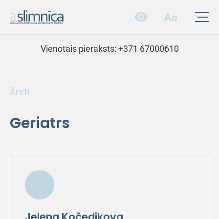
Vienotais pieraksts:
+371 67000610
Ārsti
Geriatrs
Jeļena Kočedikova