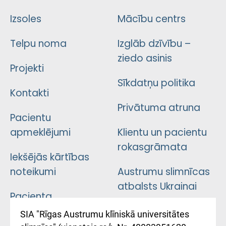
Izsoles
Mācību centrs
Telpu noma
Izglāb dzīvību –
ziedo asinis
Projekti
Sīkdatņu politika
Kontakti
Privātuma atruna
Pacientu
apmeklējumi
Klientu un pacientu
rokasgrāmata
Iekšējās kārtības
noteikumi
Austrumu slimnīcas
atbalsts Ukrainai
Pacienta
atsauksmju/sūdzību
Підтримка Східної
SIA "Rīgas Austrumu klīniskā universitātes
iesniegšanas
лікарні та співпраця з