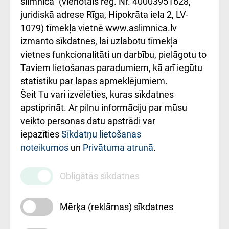
slimnīca" (vienotais reģ. Nr. 40003951628,
kārtība
Україною
juridiskā adrese Rīga, Hipokrāta iela 2, LV-
1079) tīmekļa vietnē www.aslimnica.lv
Kā pie mums nokļūt
izmanto sīkdatnes, lai uzlabotu tīmekļa
vietnes funkcionalitāti un darbību, pielāgotu to
Rēķinu apmaksas
Taviem lietošanas paradumiem, kā arī iegūtu
ceļvedis
statistiku par lapas apmeklējumiem.
Šeit Tu vari izvēlēties, kuras sīkdatnes
Rekvizīti un
apstiprināt. Ar pilnu informāciju par mūsu
ārstniecības
veikto personas datu apstrādi var
iestādes kods
iepazīties
Sīkdatņu lietošanas
noteikumos
un
Privātuma atrunā
.
010000234
Maksas
Obligātās sīkdatnes
pakalpojumu
cenrādis
Mērķa (reklāmas) sīkdatnes