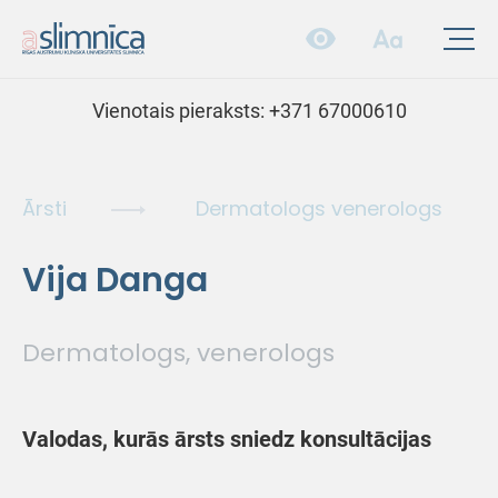
Vienotais pieraksts:
+371 67000610
Ārsti
Dermatologs venerologs
Vija Danga
Dermatologs, venerologs
Valodas, kurās ārsts sniedz konsultācijas