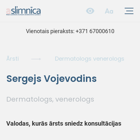
Vienotais pieraksts:
+371 67000610
Ārsti
Dermatologs venerologs
Sergejs Vojevodins
Dermatologs, venerologs
Valodas, kurās ārsts sniedz konsultācijas