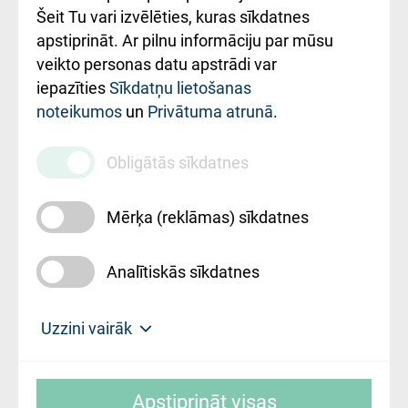
Šeit Tu vari izvēlēties, kuras sīkdatnes
Rekvizīti un
apstiprināt. Ar pilnu informāciju par mūsu
ārstniecības
veikto personas datu apstrādi var
iestādes kods
iepazīties
Sīkdatņu lietošanas
noteikumos
un
Privātuma atrunā
.
010000234
Maksas
Obligātās sīkdatnes
pakalpojumu
cenrādis
Mērķa (reklāmas) sīkdatnes
Analītiskās sīkdatnes
Uz sākumu
Uzzini vairāk
Rīgas Austrumu klīniskā universitātes
© SIA "Rīgas Austrumu klīniskā universitātes
slimnīca, turpmāk – Pārzinis, sīkdatņu
Apstiprināt visas