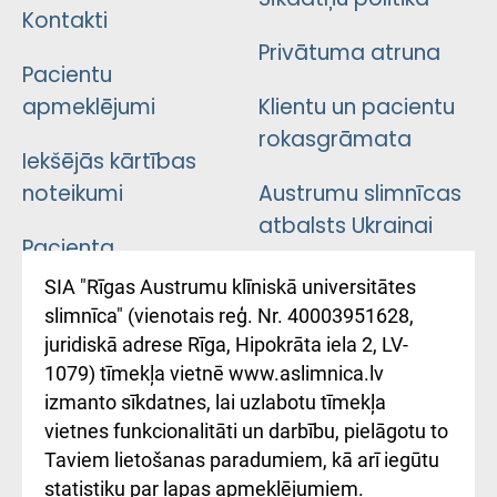
Kontakti
Privātuma atruna
Pacientu
apmeklējumi
Klientu un pacientu
rokasgrāmata
Iekšējās kārtības
noteikumi
Austrumu slimnīcas
atbalsts Ukrainai
Pacienta
atsauksmju/sūdzību
Підтримка Східної
SIA "Rīgas Austrumu klīniskā universitātes
iesniegšanas
лікарні та співпраця з
slimnīca" (vienotais reģ. Nr. 40003951628,
kārtība
Україною
juridiskā adrese Rīga, Hipokrāta iela 2, LV-
1079) tīmekļa vietnē www.aslimnica.lv
Kā pie mums nokļūt
izmanto sīkdatnes, lai uzlabotu tīmekļa
vietnes funkcionalitāti un darbību, pielāgotu to
Rēķinu apmaksas
Taviem lietošanas paradumiem, kā arī iegūtu
ceļvedis
statistiku par lapas apmeklējumiem.