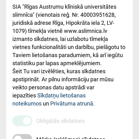
atsauksmju/sūdzību
Підтримка Східної
SIA "Rīgas Austrumu klīniskā universitātes
iesniegšanas
лікарні та співпраця з
slimnīca" (vienotais reģ. Nr. 40003951628,
kārtība
Україною
juridiskā adrese Rīga, Hipokrāta iela 2, LV-
1079) tīmekļa vietnē www.aslimnica.lv
Kā pie mums nokļūt
izmanto sīkdatnes, lai uzlabotu tīmekļa
vietnes funkcionalitāti un darbību, pielāgotu to
Rēķinu apmaksas
Taviem lietošanas paradumiem, kā arī iegūtu
ceļvedis
statistiku par lapas apmeklējumiem.
Šeit Tu vari izvēlēties, kuras sīkdatnes
Rekvizīti un
apstiprināt. Ar pilnu informāciju par mūsu
ārstniecības
veikto personas datu apstrādi var
iestādes kods
iepazīties
Sīkdatņu lietošanas
noteikumos
un
Privātuma atrunā
.
010000234
Maksas
Obligātās sīkdatnes
pakalpojumu
cenrādis