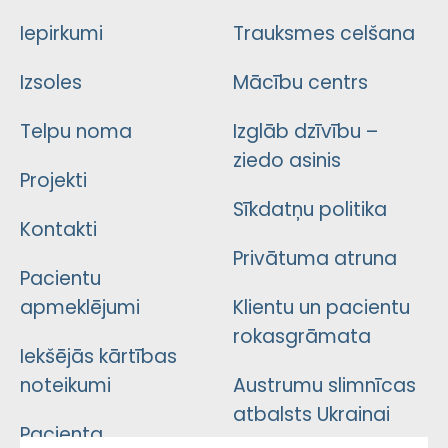
Iepirkumi
Trauksmes celšana
Izsoles
Mācību centrs
Telpu noma
Izglāb dzīvību –
ziedo asinis
Projekti
Sīkdatņu politika
Kontakti
Privātuma atruna
Pacientu
apmeklējumi
Klientu un pacientu
rokasgrāmata
Iekšējās kārtības
noteikumi
Austrumu slimnīcas
atbalsts Ukrainai
Pacienta