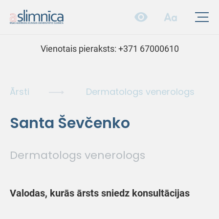
Vienotais pieraksts:
+371 67000610
Ārsti
Dermatologs venerologs
Santa Ševčenko
Dermatologs venerologs
Valodas, kurās ārsts sniedz konsultācijas