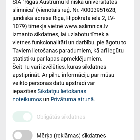
SIA "Rīgas Austrumu klīniskā universitātes
iesniegšanas
лікарні та співпраця з
slimnīca" (vienotais reģ. Nr. 40003951628,
kārtība
Україною
juridiskā adrese Rīga, Hipokrāta iela 2, LV-
1079) tīmekļa vietnē www.aslimnica.lv
Kā pie mums nokļūt
izmanto sīkdatnes, lai uzlabotu tīmekļa
vietnes funkcionalitāti un darbību, pielāgotu to
Rēķinu apmaksas
Taviem lietošanas paradumiem, kā arī iegūtu
ceļvedis
statistiku par lapas apmeklējumiem.
Šeit Tu vari izvēlēties, kuras sīkdatnes
Rekvizīti un
apstiprināt. Ar pilnu informāciju par mūsu
ārstniecības
veikto personas datu apstrādi var
iestādes kods
iepazīties
Sīkdatņu lietošanas
noteikumos
un
Privātuma atrunā
.
010000234
Maksas
Obligātās sīkdatnes
pakalpojumu
cenrādis
Mērķa (reklāmas) sīkdatnes