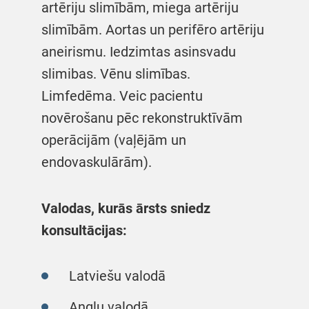
artēriju slimībām, miega artēriju
slimībām. Aortas un perifēro artēriju
aneirismu. Iedzimtas asinsvadu
slimibas. Vēnu slimības.
Limfedēma. Veic pacientu
novērošanu pēc rekonstruktīvām
operācijām (vaļējām un
endovaskulārām).
Valodas, kurās ārsts sniedz
konsultācijas:
Latviešu valodā
Angļu valodā