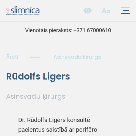
Vienotais pieraksts:
+371 67000610
Ārsti
Asinsvadu ķirurgs
Rūdolfs Ligers
Asinsvadu ķirurgs
Dr. Rūdolfs Ligers konsultē
pacientus saistībā ar perifēro