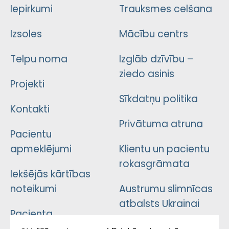
Iepirkumi
Trauksmes celšana
Izsoles
Mācību centrs
Telpu noma
Izglāb dzīvību –
ziedo asinis
Projekti
Sīkdatņu politika
Kontakti
Privātuma atruna
Pacientu
apmeklējumi
Klientu un pacientu
rokasgrāmata
Iekšējās kārtības
noteikumi
Austrumu slimnīcas
atbalsts Ukrainai
Pacienta
atsauksmju/sūdzību
Підтримка Східної